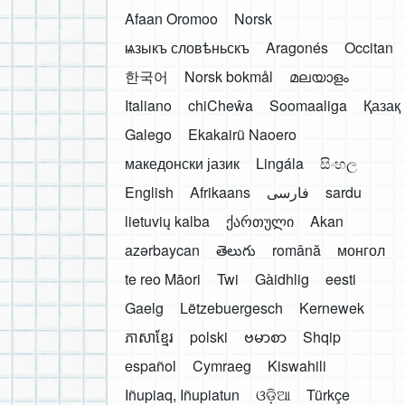
Afaan Oromoo
Norsk
ѩзыкъ словѣньскъ
Aragonés
Occitan
한국어
Norsk bokmål
മലയാളം
Italiano
chiCheŵa
Soomaaliga
Қазақ
Galego
Ekakairũ Naoero
македонски јазик
Lingála
සිංහල
English
Afrikaans
فارسی
sardu
lietuvių kalba
ქართული
Akan
azərbaycan
తెలుగు
română
монгол
te reo Māori
Twi
Gàidhlig
eesti
Gaelg
Lëtzebuergesch
Kernewek
ភាសាខ្មែរ
polski
ဗမာစာ
Shqip
español
Cymraeg
Kiswahili
Iñupiaq, Iñupiatun
ଓଡ଼ିଆ
Türkçe