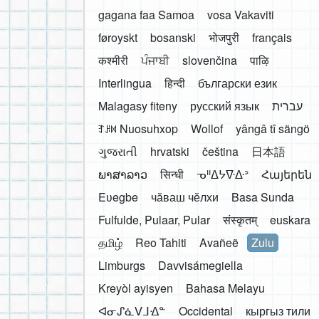
gagana faa Samoa
vosa Vakaviti
føroyskt
bosanski
भोजपुरी
français
कश्मीरी
ਪੰਜਾਬੀ
slovenčina
पाऴि
Interlingua
हिन्दी
български език
Malagasy fiteny
русский язык
עברית
ꆈꌠ꒿ Nuosuhxop
Wollof
yângâ tî sängö
ગુજરાતી
hrvatski
čeština
日本語
ພາສາລາວ
सिन्धी
ᓀᐦᐃᔭᐍᐏᐣ
Հայերեն
Eʋegbe
чӑваш чӗлхи
Basa Sunda
Fulfulde, Pulaar, Pular
संस्कृतम्
euskara
தமிழ்
Reo Tahiti
Avañeẽ
Zulu
Limburgs
Davvisámegiella
Kreyòl ayisyen
Bahasa Melayu
ᐊᓂᔑᓈᐯᒧᐎᓐ
Occidental
кыргыз тили