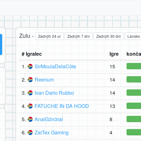
Zulu -
Zadnjih 24 ur
Zadnjih 7 dni
Zadnjih 30 dni
Lansko 
# Igralec
Igre
konča
1.
SirMoulaDelaCôte
15
2.
Reenum
14
3.
Ivan Dario Rubbo
14
4.
FATUCHE IN DA HOOD
13
5.
AnalG3n3ral
8
6.
ZaiTex Gaming
4