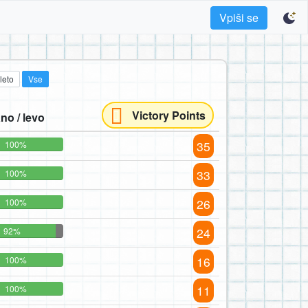
Vpiši se
leto
Vse
Victory Points
no / levo
35
100%
33
100%
26
100%
24
92%
16
100%
11
100%