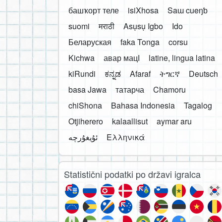
башҡорт теле
isiXhosa
Saɯ cueŋƅ
suomi
मराठी
Asụsụ Igbo
Ido
Беларуская
faka Tonga
corsu
Kichwa
авар мацӀ
latine, lingua latina
kiRundi
ಕನ್ನಡ
Afaraf
ትግርኛ
Deutsch
basa Jawa
татарча
Chamoru
chiShona
Bahasa Indonesia
Tagalog
Otjiherero
kalaallisut
aymar aru
Ελληνικά
Statistični podatki po državi igralca