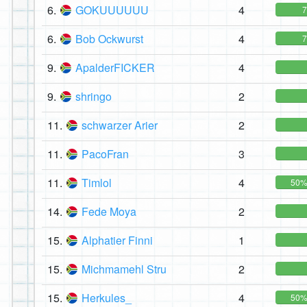
6.
GOKUUUUUU
4
6.
Bob Ockwurst
4
9.
ApalderFICKER
4
9.
shringo
2
11.
schwarzer Arier
2
11.
PacoFran
3
11.
Timlol
4
50
14.
Fede Moya
2
15.
Alphatier Finni
1
15.
Michmamehl Stru
2
15.
Herkules_
4
50