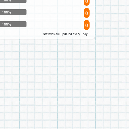
0
0
100%
0
100%
Statistics are updated every ~day