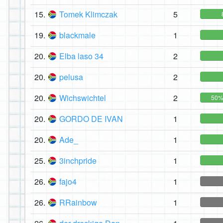
15.
Tomek Klimczak
5
19.
blackmale
1
20.
Elba laso 34
2
20.
pelusa
2
20.
Wichswichtel
2
50
20.
GORDO DE IVAN
1
20.
Ade_
1
25.
3inchpride
1
26.
fajo4
1
26.
RRainbow
1