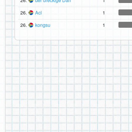
26.
der dreckige Dan
1
26.
Acl
1
26.
kongsu
1