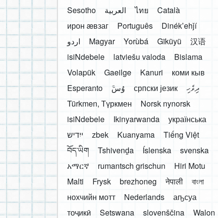
Sesotho
العربية
ไทย
Català
ирон æвзаг
Português
Dinékʼehǰí
اردو
Magyar
Yorùbá
Gĩkũyũ
汉语
isiNdebele
latviešu valoda
Bislama
Volapük
Gaeilge
Kanuri
коми кыв
Esperanto
َوُسَ
српски језик
ދިވެހި
Türkmen, Түркмен
Norsk nynorsk
isiNdebele
Ikinyarwanda
українська
ייִדיש
zbek
Kuanyama
Tiếng Việt
བོད་ཡིག
Tshivenḓa
Íslenska
svenska
አማርኛ
rumantsch grischun
Hiri Motu
Malti
Frysk
brezhoneg
नेपाली
বাংলা
нохчийн мотт
Nederlands
аҧсуа
тоҷикӣ
Setswana
slovenščina
Walon