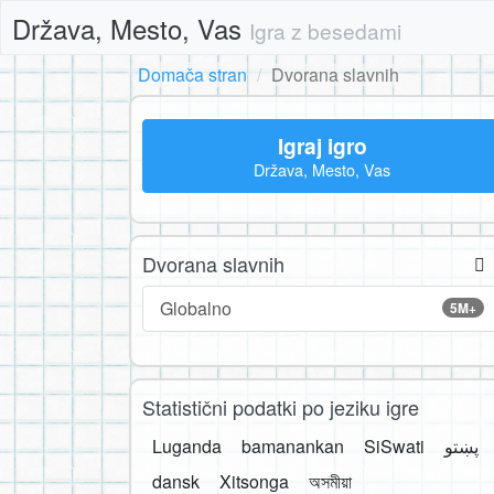
Država, Mesto, Vas
Igra z besedami
Domača stran
Dvorana slavnih
Igraj igro
Država, Mesto, Vas
Dvorana slavnih
Globalno
5M+
Statistični podatki po jeziku igre
Luganda
bamanankan
SiSwati
پښتو
dansk
Xitsonga
অসমীয়া