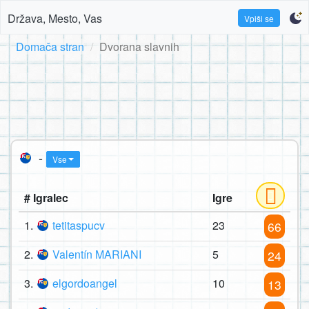
Država, Mesto, Vas
Vpiši se
Domača stran
Dvorana slavnih
-
Vse
# Igralec
Igre
1.
tetitaspucv
23
66
2.
Valentín MARIANI
5
24
3.
elgordoangel
10
13