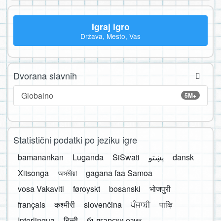
Igraj igro
Država, Mesto, Vas
Dvorana slavnih
Globalno
5M+
Statistični podatki po jeziku igre
bamanankan
Luganda
SiSwati
پښتو
dansk
Xitsonga
অসমীয়া
gagana faa Samoa
vosa Vakaviti
føroyskt
bosanski
भोजपुरी
français
कश्मीरी
slovenčina
ਪੰਜਾਬੀ
पाऴि
Interlingua
हिन्दी
български език