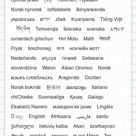
Norsk nynorsk
isiNdebele
Ikinyarwanda
українська
ייִדיש
zbek
Kuanyama
Tiếng Việt
བོད་ཡིག
Tshivenḓa
Íslenska
svenska
አማርኛ
rumantsch grischun
Hiri Motu
Malti
नेपाली
Frysk
brezhoneg
বাংলা
нохчийн мотт
Nederlands
аҧсуа
тоҷикӣ
Setswana
slovenščina
Walon
Afaan Oromoo
Norsk
ѩзыкъ словѣньскъ
Aragonés
Occitan
Norsk bokmål
한국어
മലയാളം
Italiano
chiCheŵa
Soomaaliga
Қазақ
Galego
Ekakairũ Naoero
македонски јазик
Lingála
සිංහල
English
Afrikaans
فارسی
sardu
ქართული
lietuvių kalba
Akan
azərbaycan
తెలుగు
română
монгол
te reo Māori
Twi