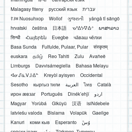
Malagasy fiteny
русский язык
עברית
ꆈꌠ꒿ Nuosuhxop
Wollof
ગુજરાતી
yângâ tî sängö
hrvatski
čeština
日本語
ᓀᐦᐃᔭᐍᐏᐣ
ພາສາລາວ
सिन्धी
Հայերեն
Eʋegbe
чӑваш чӗлхи
Basa Sunda
Fulfulde, Pulaar, Pular
संस्कृतम्
euskara
தமிழ்
Reo Tahiti
Zulu
Avañeẽ
Limburgs
Davvisámegiella
Bahasa Melayu
ᐊᓂᔑᓈᐯᒧᐎᓐ
Kreyòl ayisyen
Occidental
Sesotho
кыргыз тили
العربية
ไทย
Català
ирон æвзаг
Português
Dinékʼehǰí
اردو
Magyar
Yorùbá
Gĩkũyũ
汉语
isiNdebele
latviešu valoda
Bislama
Volapük
Gaeilge
Kanuri
коми кыв
Esperanto
َوُسَ
српски језик
ދިވެހި
Türkmen, Түркмен