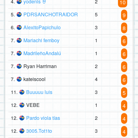
4.
yodenis 🤘
2
10
5.
PDRSANCHOTRAIDOR
5
9
6.
AlexitoPapichulo
3
8
7.
Mariachi femboy
1
6
7.
MadrileñoAndalú
1
6
7.
Ryan Harriman
2
6
7.
kateiscool
4
6
11.
Buuuuu luis
3
5
12.
VEBE
1
4
12.
Pardo viola tías
2
4
12.
3005.Tot1to
3
4