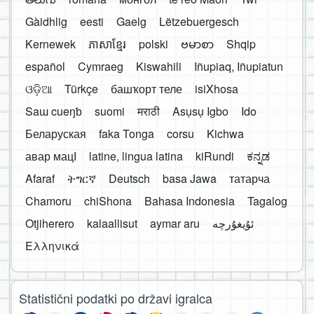
Gàidhlig
eesti
Gaelg
Lëtzebuergesch
Kernewek
ភាសាខ្មែរ
polski
ဗမာစာ
Shqip
español
Cymraeg
Kiswahili
Iñupiaq, Iñupiatun
ଓଡ଼ିଆ
Türkçe
башҡорт теле
isiXhosa
Saɯ cueŋƅ
suomi
मराठी
Asụsụ Igbo
Ido
Беларуская
faka Tonga
corsu
Kichwa
авар мацӀ
latine, lingua latina
kiRundi
ಕನ್ನಡ
Afaraf
ትግርኛ
Deutsch
basa Jawa
татарча
Chamoru
chiShona
Bahasa Indonesia
Tagalog
Otjiherero
kalaallisut
aymar aru
Ελληνικά
Statistični podatki po državi igralca