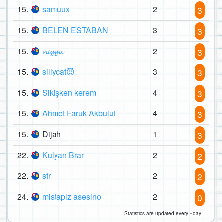
15.
samuux
2
3
15.
BELEN ESTABAN
3
3
15.
𝓷𝓲𝓰𝓰𝓪
2
3
15.
sillycat😈
3
3
15.
Sikişken kerem
4
3
15.
Ahmet Faruk Akbulut
4
3
15.
Dijah
1
3
22.
Kulyan Brar
2
2
22.
str
2
2
24.
mistaplz asesino
2
0
Statistics are updated every ~day