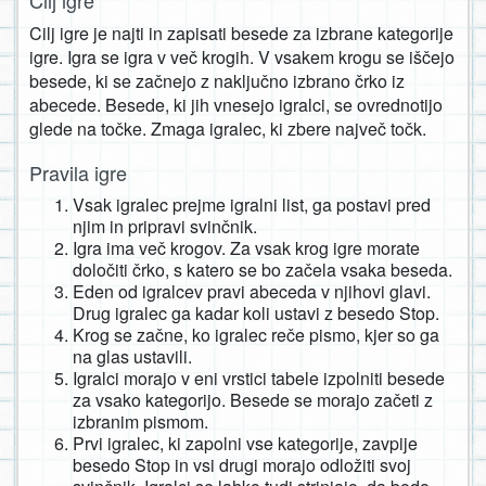
Cilj igre je najti in zapisati besede za izbrane kategorije
igre. Igra se igra v več krogih. V vsakem krogu se iščejo
besede, ki se začnejo z naključno izbrano črko iz
abecede. Besede, ki jih vnesejo igralci, se ovrednotijo
glede na točke. Zmaga igralec, ki zbere največ točk.
Pravila igre
Vsak igralec prejme igralni list, ga postavi pred
njim in pripravi svinčnik.
Igra ima več krogov. Za vsak krog igre morate
določiti črko, s katero se bo začela vsaka beseda.
Eden od igralcev pravi abeceda v njihovi glavi.
Drug igralec ga kadar koli ustavi z besedo Stop.
Krog se začne, ko igralec reče pismo, kjer so ga
na glas ustavili.
Igralci morajo v eni vrstici tabele izpolniti besede
za vsako kategorijo. Besede se morajo začeti z
izbranim pismom.
Prvi igralec, ki zapolni vse kategorije, zavpije
besedo Stop in vsi drugi morajo odložiti svoj