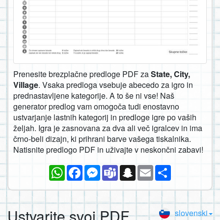
Prenesite brezplačne predloge PDF za
State, City,
Village
. Vsaka predloga vsebuje abecedo za igro in
prednastavljene kategorije. A to še ni vse! Naš
generator predlog vam omogoča tudi enostavno
ustvarjanje lastnih kategorij in predloge igre po vaših
željah. Igra je zasnovana za dva ali več igralcev in ima
črno-beli dizajn, ki prihrani barve vašega tiskalnika.
Natisnite predlogo PDF in uživajte v neskončni zabavi!
WhatsApp
Facebook
Messenger
Teams
Snapchat
Email
Deli
Ustvarite svoj PDF
slovenski