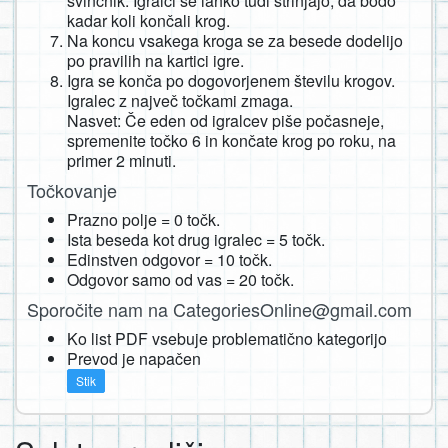
svinčnik. Igralci se lahko tudi strinjajo, da bodo
kadar koli končali krog.
Na koncu vsakega kroga se za besede dodelijo
po pravilih na kartici igre.
Igra se konča po dogovorjenem številu krogov.
Igralec z največ točkami zmaga.
Nasvet: Če eden od igralcev piše počasneje,
spremenite točko 6 in končate krog po roku, na
primer 2 minuti.
Točkovanje
Prazno polje = 0 točk.
Ista beseda kot drug igralec = 5 točk.
Edinstven odgovor = 10 točk.
Odgovor samo od vas = 20 točk.
Sporočite nam na
CategoriesOnline@gmail.com
Ko list PDF vsebuje problematično kategorijo
Prevod je napačen
Stik