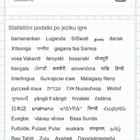
Statistični podatki po jeziku igre
bamanankan
Luganda
SiSwati
پښتو
dansk
Xitsonga
অসমীয়া
gagana faa Samoa
vosa Vakaviti
føroyskt
bosanski
भोजपुरी
français
ਪੰਜਾਬੀ
कश्मीरी
slovenčina
पाऴि
हिन्दी
Interlingua
български език
Malagasy fiteny
русский язык
עברית
ꆈꌠ꒿ Nuosuhxop
Wollof
ગુજરાતી
yângâ tî sängö
hrvatski
čeština
日本語
ພາສາລາວ
ᓀᐦᐃᔭᐍᐏᐣ
सिन्धी
Հայերեն
Eʋegbe
чӑваш чӗлхи
Basa Sunda
Fulfulde, Pulaar, Pular
euskara
संस्कृतम्
தமிழ்
Reo Tahiti
Zulu
Avañeẽ
Davvisámegiella