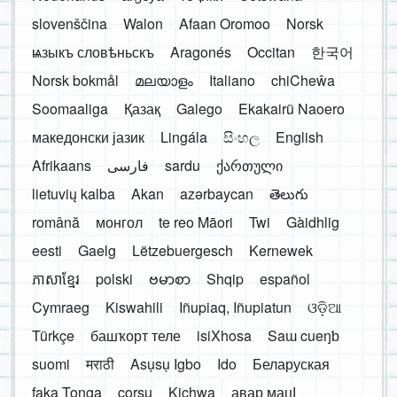
slovenščina
Walon
Afaan Oromoo
Norsk
ѩзыкъ словѣньскъ
Aragonés
Occitan
한국어
Norsk bokmål
മലയാളം
Italiano
chiCheŵa
Soomaaliga
Қазақ
Galego
Ekakairũ Naoero
македонски јазик
Lingála
සිංහල
English
Afrikaans
فارسی
sardu
ქართული
lietuvių kalba
Akan
azərbaycan
తెలుగు
română
монгол
te reo Māori
Twi
Gàidhlig
eesti
Gaelg
Lëtzebuergesch
Kernewek
ភាសាខ្មែរ
polski
ဗမာစာ
Shqip
español
Cymraeg
Kiswahili
Iñupiaq, Iñupiatun
ଓଡ଼ିଆ
Türkçe
башҡорт теле
isiXhosa
Saɯ cueŋƅ
suomi
मराठी
Asụsụ Igbo
Ido
Беларуская
faka Tonga
corsu
Kichwa
авар мацӀ