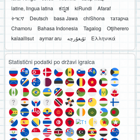
latine, lingua latina
ಕನ್ನಡ
kiRundi
Afaraf
ትግርኛ
Deutsch
basa Jawa
chiShona
татарча
Chamoru
Bahasa Indonesia
Tagalog
Otjiherero
kalaallisut
aymar aru
Ελληνικά
Statistični podatki po državi igralca