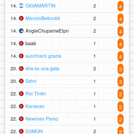
14.
GIGAMARTIN
2
4
14.
ManoloBetico69
2
4
14.
AngieChupameElpn
2
4
14.
baab
1
4
14.
succhiami grazie
1
4
20.
ella es una gata
2
3
20.
Störv
1
3
22.
Roi Tintin
1
2
22.
Kanavan
1
2
22.
Newman Perez
1
2
22.
D3MON
2
2