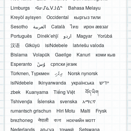
Limburgs
ᐊᓂᔑᓈᐯᒧᐎᓐ
Bahasa Melayu
Kreyòl ayisyen
Occidental
кыргыз тили
Sesotho
العربية
Català
ไทย
ирон æвзаг
Português
Dinékʼehǰí
اردو
Magyar
Yorùbá
汉语
Gĩkũyũ
isiNdebele
latviešu valoda
Bislama
Volapük
Gaeilge
Kanuri
коми кыв
Esperanto
َوُسَ
српски језик
Türkmen, Түркмен
ދިވެހި
Norsk nynorsk
isiNdebele
Ikinyarwanda
українська
ייִדיש
zbek
Kuanyama
Tiếng Việt
བོད་ཡིག
Tshivenḓa
Íslenska
svenska
አማርኛ
rumantsch grischun
Hiri Motu
Malti
Frysk
brezhoneg
नेपाली
বাংলা
нохчийн мотт
Nederlands
аҧсуа
тоҷикӣ
Setswana