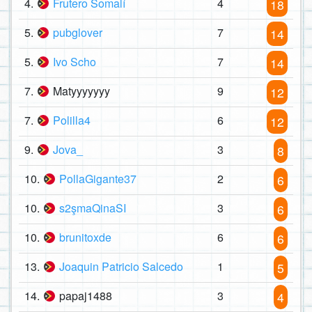
4.
Frutero Somalí
4
18
5.
pubglover
7
14
5.
Ivo Scho
7
14
7.
Matyyyyyyy
9
12
7.
Polilla4
6
12
9.
Jova_
3
8
10.
PollaGigante37
2
6
10.
s2şmaQinaSI
3
6
10.
brunitoxde
6
6
13.
Joaquin Patricio Salcedo
1
5
14.
papaj1488
3
4