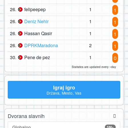
26.
felipeepep
1
1
26.
Deniz Nehir
1
1
26.
Hassan Qasir
1
1
26.
DPRKMaradona
2
1
30.
Pene de pez
1
0
Statistics are updated every ~day
Igraj igro
Država, Mesto, Vas
Dvorana slavnih
Globalno
5M+