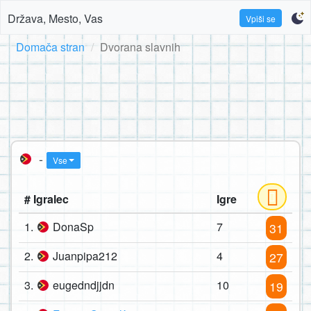
Država, Mesto, Vas
Vpiši se
Domača stran
Dvorana slavnih
-
Vse
# Igralec
Igre
1.
DonaSp
7
31
2.
Juanpipa212
4
27
3.
eugedndjjdn
10
19