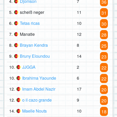
4.
Djomson
7
36
5.
scheiß neger
11
31
6.
Tetas ricas
10
30
7.
Manatie
12
28
8.
Brayan Kendra
8
25
9.
Bruny Eloundou
14
23
10.
JJGGA
2
22
10.
Ibrahima Yaounde
6
22
12.
Imam Abdel Nazir
17
20
12.
o il cazo grande
9
20
14.
Maelle Nouts
10
18