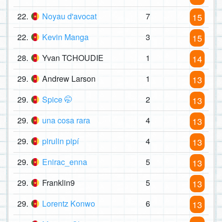
22.
Noyau d'avocat
7
15
22.
Kevin Manga
3
15
28.
Yvan TCHOUDIE
1
14
29.
Andrew Larson
1
13
29.
Spice 🤭
2
13
29.
una cosa rara
4
13
29.
pirulin pipí
4
13
29.
Enirac_enna
5
13
29.
Franklin9
5
13
29.
Lorentz Konwo
6
13