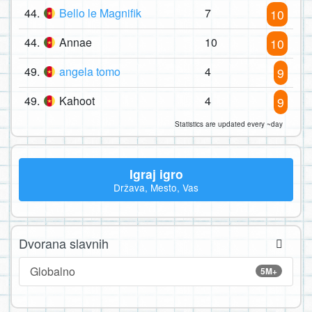
44.
Bello le Magnifik
7
10
44.
Annae
10
10
49.
angela tomo
4
9
49.
Kahoot
4
9
Statistics are updated every ~day
Igraj igro
Država, Mesto, Vas
Dvorana slavnih
Globalno
5M+