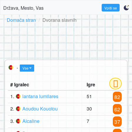
Država, Mesto, Vas
Vpiši se
Domača stran
Dvorana slavnih
-
Vse
# Igralec
Igre
1.
lantana lumilares
51
82
2.
Aoudou Kouotou
30
62
3.
Alcaline
7
37