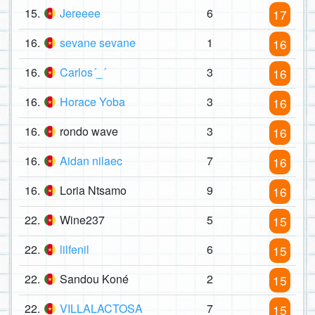
15.
Jereeee
6
17
16.
sevane sevane
1
16
16.
Carlos´_´
3
16
16.
Horace Yoba
3
16
16.
rondo wave
3
16
16.
Aidan nilaec
7
16
16.
Loria Ntsamo
9
16
22.
Wine237
5
15
22.
lilfenil
6
15
22.
Sandou Koné
2
15
22.
VILLALACTOSA
7
15