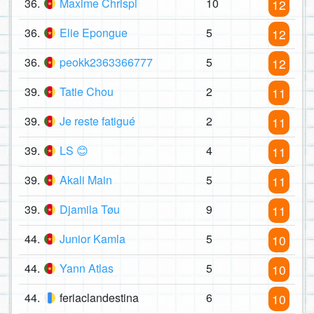
36.
Maxime Chrispi
10
12
36.
Elie Epongue
5
12
36.
peokk2363366777
5
12
39.
Tatie Chou
2
11
39.
Je reste fatigué
2
11
39.
LS 😊
4
11
39.
Akali Main
5
11
39.
Djamila Tøu
9
11
44.
Junior Kamla
5
10
44.
Yann Atlas
5
10
44.
feriaclandestina
6
10