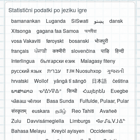
Statistični podatki po jeziku igre
bamanankan
Luganda
SiSwati
پښتو
dansk
Xitsonga
gagana faa Samoa
অসমীয়া
vosa Vakaviti
føroyskt
bosanski
भोजपुरी
français
ਪੰਜਾਬੀ
कश्मीरी
slovenčina
पाऴि
हिन्दी
Interlingua
български език
Malagasy fiteny
русский язык
עברית
ꆈꌠ꒿ Nuosuhxop
ગુજરાતી
hrvatski
Wollof
yângâ tî sängö
日本語
čeština
ພາສາລາວ
ᓀᐦᐃᔭᐍᐏᐣ
सिन्धी
Հայերեն
Eʋegbe
чӑваш чӗлхи
Basa Sunda
Fulfulde, Pulaar, Pular
संस्कृतम्
euskara
தமிழ்
Reo Tahiti
Avañeẽ
Zulu
Davvisámegiella
Limburgs
ᐊᓂᔑᓈᐯᒧᐎᓐ
Bahasa Melayu
Kreyòl ayisyen
Occidental