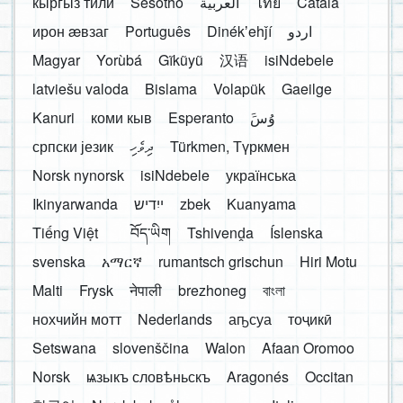
кыргыз тили
Sesotho
العربية
ไทย
Català
ирон æвзаг
Português
Dinékʼehǰí
اردو
Magyar
Yorùbá
Gĩkũyũ
汉语
isiNdebele
latviešu valoda
Bislama
Volapük
Gaeilge
Kanuri
коми кыв
Esperanto
َوُسَ
српски језик
ދިވެހި
Türkmen, Түркмен
Norsk nynorsk
isiNdebele
українська
Ikinyarwanda
ייִדיש
zbek
Kuanyama
Tiếng Việt
བོད་ཡིག
Tshivenḓa
Íslenska
svenska
አማርኛ
rumantsch grischun
Hiri Motu
Malti
Frysk
नेपाली
brezhoneg
বাংলা
нохчийн мотт
Nederlands
аҧсуа
тоҷикӣ
Setswana
slovenščina
Walon
Afaan Oromoo
Norsk
ѩзыкъ словѣньскъ
Aragonés
Occitan