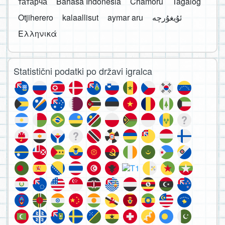
татарча
Bahasa Indonesia
Chamoru
Tagalog
Otjiherero
kalaallisut
aymar aru
Ελληνικά
Statistični podatki po državi igralca