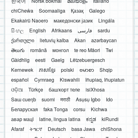
한국어
Norsk bokmål
മലയാളം
Italiano
chiCheŵa
Soomaaliga
Қазақ
Galego
Ekakairũ Naoero
македонски јазик
Lingála
සිංහල
English
Afrikaans
فارسی
sardu
ქართული
lietuvių kalba
Akan
azərbaycan
తెలుగు
română
монгол
te reo Māori
Twi
Gàidhlig
eesti
Gaelg
Lëtzebuergesch
Kernewek
ភាសាខ្មែរ
polski
ဗမာစာ
Shqip
español
Cymraeg
Kiswahili
Iñupiaq, Iñupiatun
ଓଡ଼ିଆ
Türkçe
башҡорт теле
isiXhosa
Saɯ cueŋƅ
suomi
मराठी
Asụsụ Igbo
Ido
Беларуская
faka Tonga
corsu
Kichwa
авар мацӀ
latine, lingua latina
ಕನ್ನಡ
kiRundi
Afaraf
ትግርኛ
Deutsch
basa Jawa
chiShona