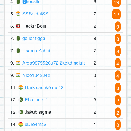
4.
🅱rossito
6
19
5.
SSSoldatSS
7
12
6.
Heckır Boiii
2
9
7.
geiler figga
8
8
7.
Usama Zahid
7
8
9.
Arda9875526u72ı2kekdmdkrk
2
4
9.
Nico1342342
3
4
11.
Dark sasuké du 13
1
3
12.
Elfo the elf
3
2
12.
Jakub sigma
2
2
14.
xDre4msS
1
0