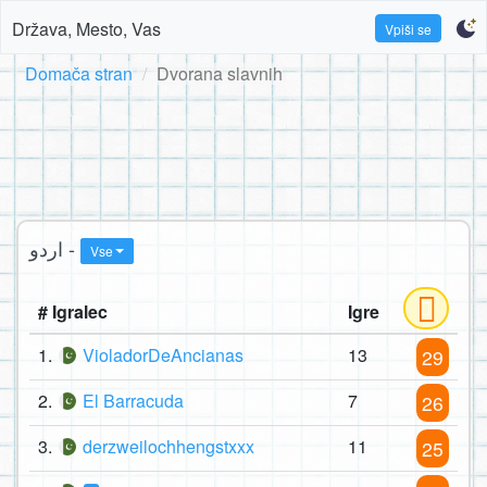
Država, Mesto, Vas
Vpiši se
Domača stran
Dvorana slavnih
اردو -
Vse
# Igralec
Igre
1.
VioladorDeAncianas
13
29
2.
El Barracuda
7
26
3.
derzweilochhengstxxx
11
25