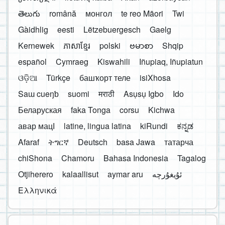
తెలుగు
română
монгол
te reo Māori
Twi
Gàidhlig
eesti
Lëtzebuergesch
Gaelg
Kernewek
ភាសាខ្មែរ
polski
ဗမာစာ
Shqip
español
Cymraeg
Kiswahili
Iñupiaq, Iñupiatun
ଓଡ଼ିଆ
Türkçe
башҡорт теле
isiXhosa
Saɯ cueŋƅ
suomi
मराठी
Asụsụ Igbo
Ido
Беларуская
faka Tonga
corsu
Kichwa
авар мацӀ
latine, lingua latina
kiRundi
ಕನ್ನಡ
Afaraf
ትግርኛ
Deutsch
basa Jawa
татарча
chiShona
Chamoru
Bahasa Indonesia
Tagalog
Otjiherero
kalaallisut
aymar aru
Ελληνικά