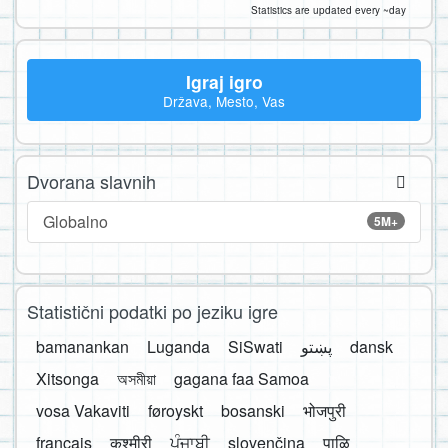
Statistics are updated every ~day
Igraj igro
Država, Mesto, Vas
Dvorana slavnih
Globalno
5M+
Statistični podatki po jeziku igre
bamanankan
Luganda
SiSwati
پښتو
dansk
Xitsonga
অসমীয়া
gagana faa Samoa
vosa Vakaviti
føroyskt
bosanski
भोजपुरी
français
कश्मीरी
ਪੰਜਾਬੀ
slovenčina
पाऴि