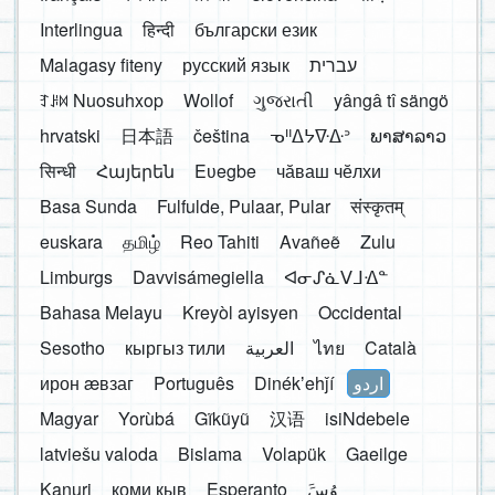
Interlingua
हिन्दी
български език
Malagasy fiteny
русский язык
עברית
ꆈꌠ꒿ Nuosuhxop
Wollof
ગુજરાતી
yângâ tî sängö
hrvatski
日本語
čeština
ᓀᐦᐃᔭᐍᐏᐣ
ພາສາລາວ
सिन्धी
Հայերեն
Eʋegbe
чӑваш чӗлхи
Basa Sunda
Fulfulde, Pulaar, Pular
संस्कृतम्
euskara
தமிழ்
Reo Tahiti
Avañeẽ
Zulu
Limburgs
Davvisámegiella
ᐊᓂᔑᓈᐯᒧᐎᓐ
Bahasa Melayu
Kreyòl ayisyen
Occidental
Sesotho
кыргыз тили
العربية
ไทย
Català
ирон æвзаг
Português
Dinékʼehǰí
اردو
Magyar
Yorùbá
Gĩkũyũ
汉语
isiNdebele
latviešu valoda
Bislama
Volapük
Gaeilge
Kanuri
коми кыв
Esperanto
َوُسَ