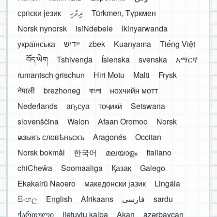
српски језик
ދިވެހި
Türkmen, Түркмен
Norsk nynorsk
isiNdebele
Ikinyarwanda
українська
ייִדיש
zbek
Kuanyama
Tiếng Việt
བོད་ཡིག
Tshivenḓa
Íslenska
svenska
አማርኛ
rumantsch grischun
Hiri Motu
Malti
Frysk
नेपाली
brezhoneg
বাংলা
нохчийн мотт
Nederlands
аҧсуа
тоҷикӣ
Setswana
slovenščina
Walon
Afaan Oromoo
Norsk
ѩзыкъ словѣньскъ
Aragonés
Occitan
Norsk bokmål
한국어
മലയാളം
Italiano
chiCheŵa
Soomaaliga
Қазақ
Galego
Ekakairũ Naoero
македонски јазик
Lingála
සිංහල
English
Afrikaans
فارسی
sardu
ქართული
lietuvių kalba
Akan
azərbaycan