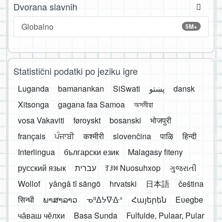
Dvorana slavnih
Globalno
5M+
Statistični podatki po jeziku igre
Luganda
bamanankan
SiSwati
پښتو
dansk
Xitsonga
gagana faa Samoa
অসমীয়া
vosa Vakaviti
føroyskt
bosanski
भोजपुरी
français
ਪੰਜਾਬੀ
कश्मीरी
slovenčina
पाऴि
हिन्दी
Interlingua
български език
Malagasy fiteny
русский язык
עברית
ꆈꌠ꒿ Nuosuhxop
ગુજરાતી
Wollof
yângâ tî sängö
hrvatski
日本語
čeština
सिन्धी
ພາສາລາວ
ᓀᐦᐃᔭᐍᐏᐣ
Հայերեն
Eʋegbe
чӑваш чӗлхи
Basa Sunda
Fulfulde, Pulaar, Pular