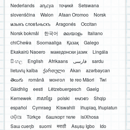
Nederlands
аҧсуа
тоҷикӣ
Setswana
slovenščina
Walon
Afaan Oromoo
Norsk
ѩзыкъ словѣньскъ
Aragonés
Occitan
Norsk bokmål
한국어
മലയാളം
Italiano
chiCheŵa
Soomaaliga
Қазақ
Galego
Ekakairũ Naoero
македонски јазик
Lingála
සිංහල
English
Afrikaans
فارسی
sardu
lietuvių kalba
ქართული
Akan
azərbaycan
తెలుగు
română
монгол
te reo Māori
Twi
Gàidhlig
eesti
Lëtzebuergesch
Gaelg
Kernewek
ភាសាខ្មែរ
polski
ဗမာစာ
Shqip
español
Cymraeg
Kiswahili
Iñupiaq, Iñupiatun
ଓଡ଼ିଆ
Türkçe
башҡорт теле
isiXhosa
Saɯ cueŋƅ
suomi
मराठी
Asụsụ Igbo
Ido