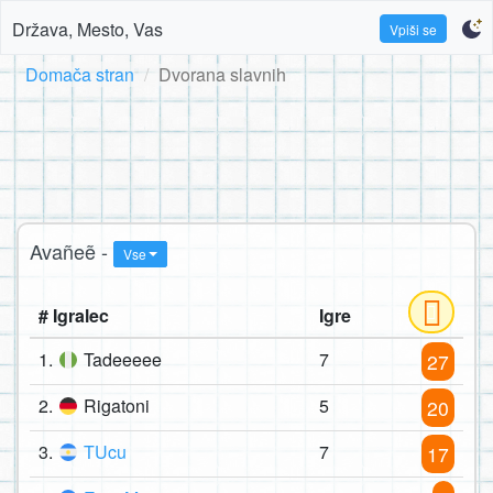
Država, Mesto, Vas
Vpiši se
Domača stran
Dvorana slavnih
Avañeẽ -
Vse
# Igralec
Igre
1.
Tadeeeee
7
27
2.
Rigatoni
5
20
3.
TUcu
7
17