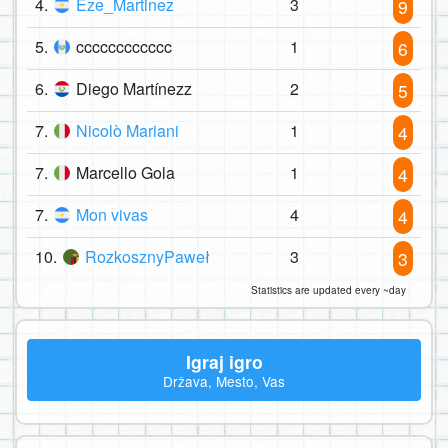
4.
Eze_Martinez
3
9
5.
cccccccccccc
1
6
6.
Diego Martínezz
2
5
7.
Nicolò Mariani
1
4
7.
Marcello Gola
1
4
7.
Mon vivas
4
4
10.
RozkosznyPaweł
3
3
Statistics are updated every ~day
Igraj igro
Država, Mesto, Vas