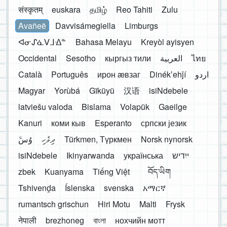
संस्कृतम्
euskara
தமிழ்
Reo Tahiti
Zulu
Avañeẽ
Davvisámegiella
Limburgs
ᐊᓂᔑᓈᐯᒧᐎᓐ
Bahasa Melayu
Kreyòl ayisyen
Occidental
Sesotho
кыргыз тили
العربية
ไทย
Català
Português
ирон æвзаг
Dinékʼehǰí
اردو
Magyar
Yorùbá
Gĩkũyũ
汉语
isiNdebele
latviešu valoda
Bislama
Volapük
Gaeilge
Kanuri
коми кыв
Esperanto
српски језик
َوُسَ
ދިވެހި
Türkmen, Түркмен
Norsk nynorsk
isiNdebele
Ikinyarwanda
українська
ייִדיש
zbek
Kuanyama
Tiếng Việt
བོད་ཡིག
Tshivenḓa
Íslenska
svenska
አማርኛ
rumantsch grischun
Hiri Motu
Malti
Frysk
नेपाली
brezhoneg
বাংলা
нохчийн мотт