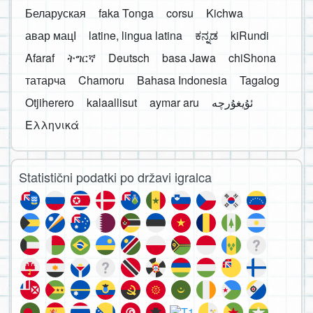
Беларуская
faka Tonga
corsu
Kichwa
авар мацӀ
latine, lingua latina
ಕನ್ನಡ
kiRundi
Afaraf
ትግርኛ
Deutsch
basa Jawa
chiShona
татарча
Chamoru
Bahasa Indonesia
Tagalog
Otjiherero
kalaallisut
aymar aru
Ελληνικά
Statistični podatki po državi igralca