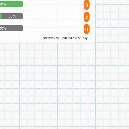
3
00%
2
50%
0
00%
Statistics are updated every ~day