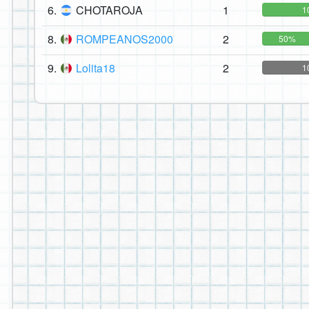
6.
CHOTAROJA
1
1
8.
ROMPEANOS2000
2
50%
9.
Lolita18
2
1