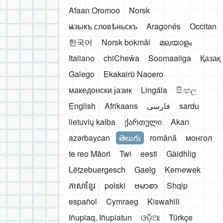
Afaan Oromoo
Norsk
ѩзыкъ словѣньскъ
Aragonés
Occitan
한국어
Norsk bokmål
മലയാളം
Italiano
chiCheŵa
Soomaaliga
Қазақ
Galego
Ekakairũ Naoero
македонски јазик
Lingála
සිංහල
English
Afrikaans
فارسی
sardu
lietuvių kalba
ქართული
Akan
azərbaycan
తెలుగు
română
монгол
te reo Māori
Twi
eesti
Gàidhlig
Lëtzebuergesch
Gaelg
Kernewek
ភាសាខ្មែរ
polski
ဗမာစာ
Shqip
español
Cymraeg
Kiswahili
Iñupiaq, Iñupiatun
ଓଡ଼ିଆ
Türkçe