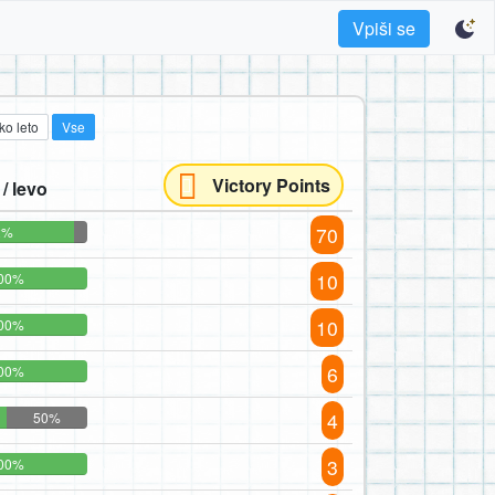
Vpiši se
ko leto
Vse
Victory Points
/ levo
70
2%
10
00%
10
00%
6
00%
4
50%
3
00%