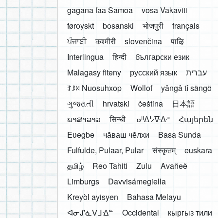
gagana faa Samoa
vosa Vakaviti
føroyskt
bosanski
भोजपुरी
français
ਪੰਜਾਬੀ
कश्मीरी
slovenčina
पाऴि
Interlingua
हिन्दी
български език
Malagasy fiteny
русский язык
עברית
ꆈꌠ꒿ Nuosuhxop
Wollof
yângâ tî sängö
ગુજરાતી
hrvatski
čeština
日本語
ພາສາລາວ
सिन्धी
ᓀᐦᐃᔭᐍᐏᐣ
Հայերեն
Eʋegbe
чӑваш чӗлхи
Basa Sunda
Fulfulde, Pulaar, Pular
संस्कृतम्
euskara
தமிழ்
Reo Tahiti
Zulu
Avañeẽ
Limburgs
Davvisámegiella
Kreyòl ayisyen
Bahasa Melayu
ᐊᓂᔑᓈᐯᒧᐎᓐ
Occidental
кыргыз тили