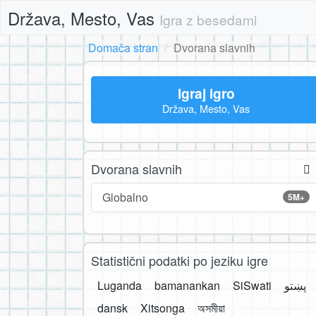
Država, Mesto, Vas
Igra z besedami
Domača stran
Dvorana slavnih
Igraj igro
Država, Mesto, Vas
Dvorana slavnih
Globalno
5M+
Statistični podatki po jeziku igre
Luganda
bamanankan
SiSwati
پښتو
dansk
Xitsonga
অসমীয়া