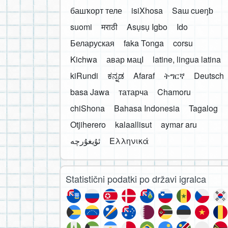
башҡорт теле
isiXhosa
Saɯ cueŋƅ
suomi
मराठी
Asụsụ Igbo
Ido
Беларуская
faka Tonga
corsu
Kichwa
авар мацӀ
latine, lingua latina
kiRundi
ಕನ್ನಡ
Afaraf
ትግርኛ
Deutsch
basa Jawa
татарча
Chamoru
chiShona
Bahasa Indonesia
Tagalog
Otjiherero
kalaallisut
aymar aru
Ελληνικά
Statistični podatki po državi igralca