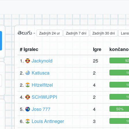
తెలుగు -
Zadnjih 24 ur
Zadnjih 7 dni
Zadnjih 30 dni
Lans
# Igralec
Igre
končano 
1.
Jackynold
25
9
2.
Katiusca
2
1
2.
Hitzelfitzel
4
1
4.
SCHWUPPI
2
1
5.
Joso 777
4
50%
6.
Louis Antineger
3
1