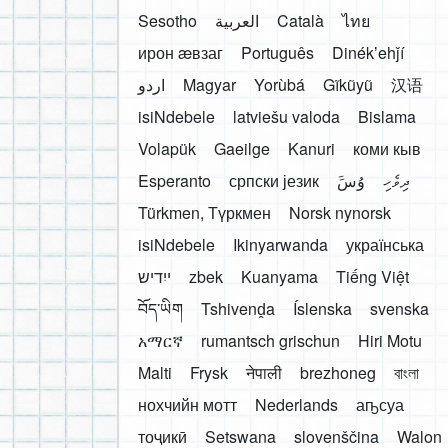
Sesotho
العربية
Català
ไทย
ирон æвзаг
Português
Dinékʼehǰí
اردو
Magyar
Yorùbá
Gĩkũyũ
汉语
isiNdebele
latviešu valoda
Bislama
Volapük
Gaeilge
Kanuri
коми кыв
Esperanto
српски језик
َوُسَ
ދިވެހި
Türkmen, Түркмен
Norsk nynorsk
isiNdebele
Ikinyarwanda
українська
ייִדיש
zbek
Kuanyama
Tiếng Việt
བོད་ཡིག
Tshivenḓa
Íslenska
svenska
አማርኛ
rumantsch grischun
Hiri Motu
Malti
Frysk
नेपाली
brezhoneg
বাংলা
нохчийн мотт
Nederlands
аҧсуа
тоҷикӣ
Setswana
slovenščina
Walon