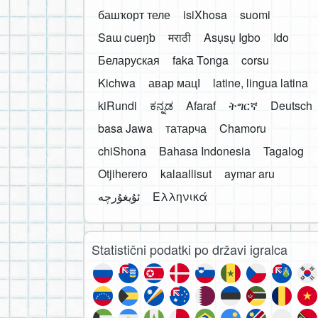
башҡорт теле
isiXhosa
suomi
Saɯ cueŋƅ
मराठी
Asụsụ Igbo
Ido
Беларуская
faka Tonga
corsu
Kichwa
авар мацӀ
latine, lingua latina
kiRundi
ಕನ್ನಡ
Afaraf
ትግርኛ
Deutsch
basa Jawa
татарча
Chamoru
chiShona
Bahasa Indonesia
Tagalog
Otjiherero
kalaallisut
aymar aru
Ελληνικά
Statistični podatki po državi igralca