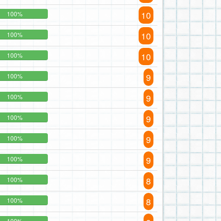
10
100%
10
100%
10
100%
9
100%
9
100%
9
100%
9
100%
9
100%
8
100%
8
100%
100%