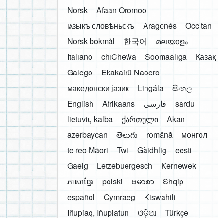
Norsk
Afaan Oromoo
ѩзыкъ словѣньскъ
Aragonés
Occitan
Norsk bokmål
한국어
മലയാളം
Italiano
chiCheŵa
Soomaaliga
Қазақ
Galego
Ekakairũ Naoero
македонски јазик
Lingála
සිංහල
English
Afrikaans
فارسی
sardu
lietuvių kalba
ქართული
Akan
azərbaycan
తెలుగు
română
монгол
te reo Māori
Twi
Gàidhlig
eesti
Gaelg
Lëtzebuergesch
Kernewek
ភាសាខ្មែរ
polski
ဗမာစာ
Shqip
español
Cymraeg
Kiswahili
Iñupiaq, Iñupiatun
ଓଡ଼ିଆ
Türkçe