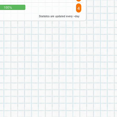
4
100%
Statistics are updated every ~day