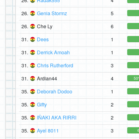
26.
Radak555
4
26.
Genia Stormz
5
26.
Che Ly
6
31.
Dees
1
31.
Derrick Amoah
1
31.
Chris Rutherford
3
31.
Ardian44
4
50
35.
Deborah Dodoo
1
35.
Gifty
2
35.
IÑAKI AKA RIRRI
2
35.
Ayel 8011
3