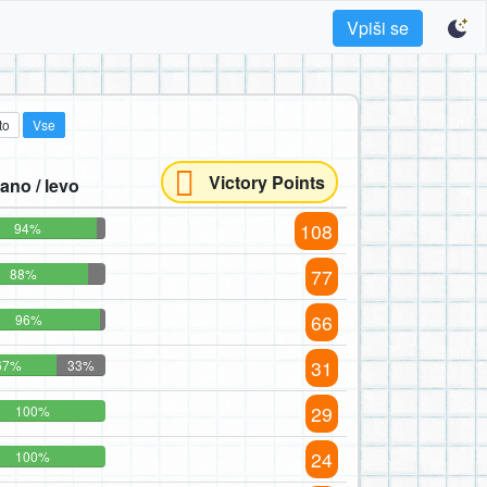
Vpiši se
to
Vse
Victory Points
ano / levo
108
94%
77
88%
66
96%
31
67%
33%
29
100%
24
100%