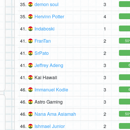
35.
demon soul
3
35.
Hervinn Potter
4
41.
Indaboski
1
41.
FranTan
2
50
41.
SrPato
2
41.
Jeffrey Adeng
3
41.
Kai Hawaii
3
46.
Immanuel Kodie
3
46.
Astro Gaming
3
46.
Nana Ama Asiamah
2
50
46.
Ishmael Junior
2