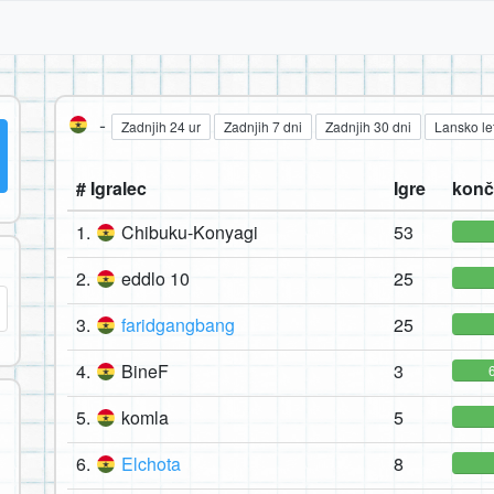
-
Zadnjih 24 ur
Zadnjih 7 dni
Zadnjih 30 dni
Lansko le
# Igralec
Igre
konč
1.
Chibuku-Konyagi
53
2.
eddlo 10
25
3.
faridgangbang
25
4.
BineF
3
5.
komla
5
6.
Elchota
8