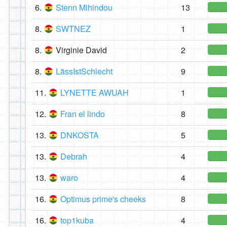
6.
Stenn Mihindou
13
8.
SWTNEZ
1
8.
Virginie David
2
8.
LässIstSchlecht
9
11.
LYNETTE AWUAH
1
12.
Fran el lindo
8
13.
DNKOSTA
5
13.
Debrah
4
13.
waro
4
16.
Optimus prime's cheeks
8
16.
top1kuba
4