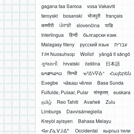
gagana faa Samoa
vosa Vakaviti
føroyskt
bosanski
भोजपुरी
français
कश्मीरी
ਪੰਜਾਬੀ
slovenčina
पाऴि
Interlingua
हिन्दी
български език
Malagasy fiteny
русский язык
עברית
ꆈꌠ꒿ Nuosuhxop
Wollof
yângâ tî sängö
ગુજરાતી
hrvatski
čeština
日本語
ພາສາລາວ
सिन्धी
ᓀᐦᐃᔭᐍᐏᐣ
Հայերեն
Eʋegbe
чӑваш чӗлхи
Basa Sunda
Fulfulde, Pulaar, Pular
संस्कृतम्
euskara
தமிழ்
Reo Tahiti
Avañeẽ
Zulu
Limburgs
Davvisámegiella
Kreyòl ayisyen
Bahasa Melayu
ᐊᓂᔑᓈᐯᒧᐎᓐ
Occidental
кыргыз тили