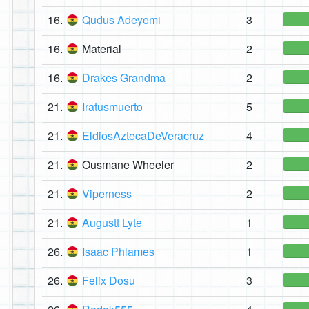
16.
Qudus Adeyemi
3
16.
Material
2
16.
Drakes Grandma
2
21.
Iratusmuerto
5
21.
EldiosAztecaDeVeracruz
4
21.
Ousmane Wheeler
2
21.
Viperness
2
21.
Augustt Lyte
1
26.
Isaac Phlames
1
26.
Felix Dosu
3