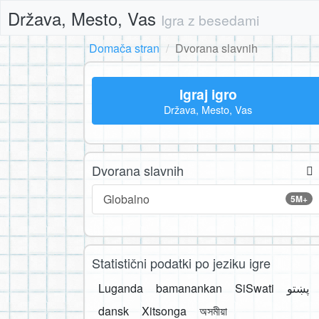
Država, Mesto, Vas
Igra z besedami
Domača stran
Dvorana slavnih
Igraj igro
Država, Mesto, Vas
Dvorana slavnih
Globalno
5M+
Statistični podatki po jeziku igre
Luganda
bamanankan
SiSwati
پښتو
dansk
Xitsonga
অসমীয়া