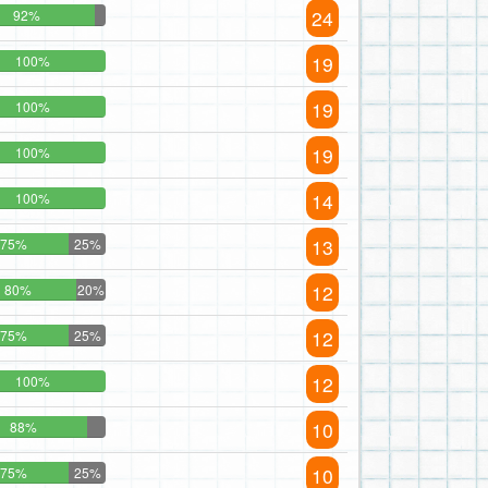
24
92%
19
100%
19
100%
19
100%
14
100%
13
75%
25%
12
80%
20%
12
75%
25%
12
100%
10
88%
10
75%
25%