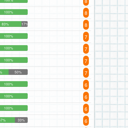
8
8
100%
8
83%
17%
7
100%
7
100%
7
100%
7
%
50%
6
100%
6
100%
6
100%
6
67%
33%