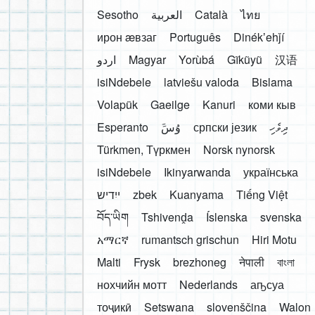
Sesotho
العربية
Català
ไทย
ирон æвзаг
Português
Dinékʼehǰí
اردو
Magyar
Yorùbá
Gĩkũyũ
汉语
isiNdebele
latviešu valoda
Bislama
Volapük
Gaeilge
Kanuri
коми кыв
Esperanto
َوُسَ
српски језик
ދިވެހި
Türkmen, Түркмен
Norsk nynorsk
isiNdebele
Ikinyarwanda
українська
ייִדיש
zbek
Kuanyama
Tiếng Việt
བོད་ཡིག
Tshivenḓa
Íslenska
svenska
አማርኛ
rumantsch grischun
Hiri Motu
Malti
Frysk
brezhoneg
नेपाली
বাংলা
нохчийн мотт
Nederlands
аҧсуа
тоҷикӣ
Setswana
slovenščina
Walon