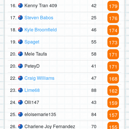
16.
Kenny Tran 409
42
179
17.
Steven Babos
25
176
18.
Kyle Broomfield
46
174
19.
Spaget
55
173
20.
Mele Taufa
58
171
20.
PeteyD
41
171
22.
Craig Williams
47
168
23.
Lime68
88
162
24.
Olli147
43
159
25.
eloisemarie135
84
157
26.
Charlene Joy Fernandez
70
155