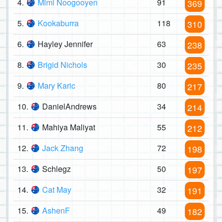
4.
Mimi Noogooyen
91
369
5.
Kookaburra
118
310
6.
Hayley Jennifer
63
238
8.
Brigid Nichols
30
235
9.
Mary Karic
80
217
10.
DanielAndrews
34
214
11.
Mahiya Maliyat
55
212
12.
Jack Zhang
72
198
13.
Schlegz
50
197
14.
Cat May
32
191
15.
AshenF
49
182