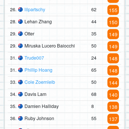
26.
lilpartschy
62
155
28.
Lehan Zhang
44
150
29.
Otter
35
149
29.
Miruska Lucero Baiocchi
50
149
31.
Trude007
24
148
31.
Phillip Hoang
65
148
33.
Cole Zoernleib
50
144
34.
Davis Lam
68
140
35.
Damien Halliday
8
138
36.
Ruby Johnson
55
137