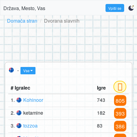
Država, Mesto, Vas
Vpiši se
Domača stran
Dvorana slavnih
-
Vse
# Igralec
Igre
1.
Kohinoor
743
805
2.
ketamine
182
393
3.
tozzoa
83
386