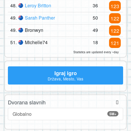
48.
Leroy Britton
36
123
49.
Sarah Panther
50
122
49.
Bronwyn
49
122
51.
Michelle74
18
121
Statistics are updated every ~day
Igraj igro
Država, Mesto, Vas
Dvorana slavnih
Globalno
5M+