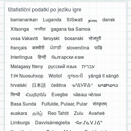
Statistični podatki po jeziku igre
bamanankan
Luganda
SiSwati
پښتو
dansk
Xitsonga
অসমীয়া
gagana faa Samoa
vosa Vakaviti
føroyskt
bosanski
भोजपुरी
français
कश्मीरी
ਪੰਜਾਬੀ
slovenčina
पाऴि
Interlingua
हिन्दी
български език
Malagasy fiteny
русский язык
עברית
ꆈꌠ꒿ Nuosuhxop
Wollof
ગુજરાતી
yângâ tî sängö
hrvatski
日本語
čeština
ᓀᐦᐃᔭᐍᐏᐣ
ພາສາລາວ
सिन्धी
Հայերեն
Eʋegbe
чӑваш чӗлхи
Basa Sunda
Fulfulde, Pulaar, Pular
संस्कृतम्
euskara
தமிழ்
Reo Tahiti
Zulu
Avañeẽ
Limburgs
Davvisámegiella
ᐊᓂᔑᓈᐯᒧᐎᓐ