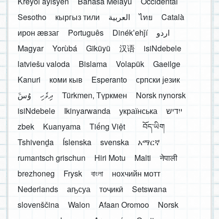
Kreyòl ayisyen
Bahasa Melayu
Occidental
Sesotho
кыргыз тили
العربية
ไทย
Català
ирон æвзаг
Português
Dinékʼehǰí
اردو
Magyar
Yorùbá
Gĩkũyũ
汉语
isiNdebele
latviešu valoda
Bislama
Volapük
Gaeilge
Kanuri
коми кыв
Esperanto
српски језик
َوُسَ
ދިވެހި
Türkmen, Түркмен
Norsk nynorsk
isiNdebele
Ikinyarwanda
українська
ייִדיש
zbek
Kuanyama
Tiếng Việt
བོད་ཡིག
Tshivenḓa
Íslenska
svenska
አማርኛ
rumantsch grischun
Hiri Motu
Malti
नेपाली
brezhoneg
Frysk
বাংলা
нохчийн мотт
Nederlands
аҧсуа
тоҷикӣ
Setswana
slovenščina
Walon
Afaan Oromoo
Norsk