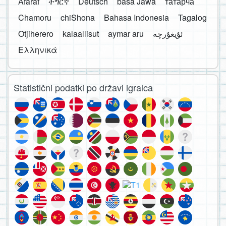
Afaraf
ትግርኛ
Deutsch
basa Jawa
татарча
Chamoru
chiShona
Bahasa Indonesia
Tagalog
Otjiherero
kalaallisut
aymar aru
Ελληνικά
Statistični podatki po državi igralca