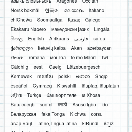
ѩзыкъ словѣньскъ
Aragonés
Occitan
Norsk bokmål
한국어
മലയാളം
Italiano
chiCheŵa
Soomaaliga
Қазақ
Galego
Ekakairũ Naoero
македонски јазик
Lingála
සිංහල
English
Afrikaans
فارسی
sardu
ქართული
lietuvių kalba
Akan
azərbaycan
తెలుగు
română
монгол
te reo Māori
Twi
Gàidhlig
eesti
Gaelg
Lëtzebuergesch
Kernewek
ភាសាខ្មែរ
polski
ဗမာစာ
Shqip
español
Cymraeg
Kiswahili
Iñupiaq, Iñupiatun
ଓଡ଼ିଆ
Türkçe
башҡорт теле
isiXhosa
Saɯ cueŋƅ
suomi
मराठी
Asụsụ Igbo
Ido
Беларуская
faka Tonga
Kichwa
corsu
авар мацӀ
latine, lingua latina
kiRundi
ಕನ್ನಡ