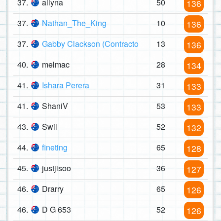
37.
allyna
50
136
37.
Nathan_The_King
10
136
37.
Gabby Clackson (Contracto
13
136
40.
melmac
28
134
41.
Ishara Perera
31
133
41.
ShaniV
53
133
43.
Swil
52
132
44.
fineting
65
128
45.
justjisoo
36
127
46.
Drarry
65
126
46.
D G 653
52
126