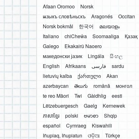
Afaan Oromoo
Norsk
ѩзыкъ словѣньскъ
Aragonés
Occitan
Norsk bokmål
한국어
മലയാളം
Italiano
chiCheŵa
Soomaaliga
Қазақ
Galego
Ekakairũ Naoero
македонски јазик
Lingála
සිංහල
English
Afrikaans
فارسی
sardu
lietuvių kalba
ქართული
Akan
azərbaycan
తెలుగు
română
монгол
te reo Māori
Twi
Gàidhlig
eesti
Lëtzebuergesch
Gaelg
Kernewek
ភាសាខ្មែរ
polski
ဗမာစာ
Shqip
español
Cymraeg
Kiswahili
Iñupiaq, Iñupiatun
ଓଡ଼ିଆ
Türkçe