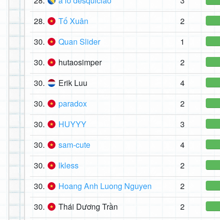
28.
a lo desquiciao
3
28.
Tố Xuân
2
30.
Quan Slider
1
30.
hutaosimper
2
30.
Erik Luu
4
30.
paradox
2
30.
HUYYY
3
30.
sam-cute
4
30.
lkless
2
30.
Hoang Anh Luong Nguyen
2
30.
Thái Dương Trần
2