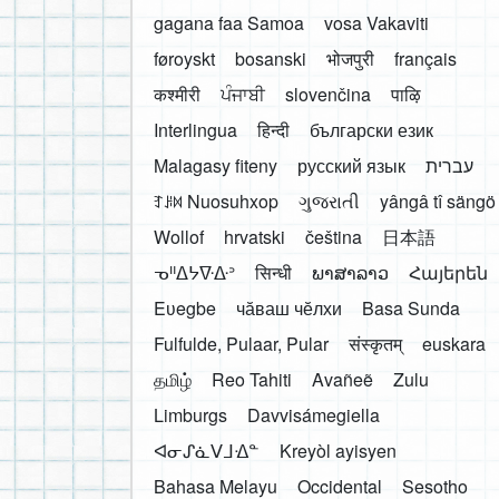
gagana faa Samoa
vosa Vakaviti
føroyskt
bosanski
भोजपुरी
français
कश्मीरी
ਪੰਜਾਬੀ
slovenčina
पाऴि
Interlingua
हिन्दी
български език
Malagasy fiteny
русский язык
עברית
ꆈꌠ꒿ Nuosuhxop
ગુજરાતી
yângâ tî sängö
Wollof
hrvatski
čeština
日本語
ᓀᐦᐃᔭᐍᐏᐣ
सिन्धी
ພາສາລາວ
Հայերեն
Eʋegbe
чӑваш чӗлхи
Basa Sunda
Fulfulde, Pulaar, Pular
संस्कृतम्
euskara
தமிழ்
Reo Tahiti
Avañeẽ
Zulu
Limburgs
Davvisámegiella
ᐊᓂᔑᓈᐯᒧᐎᓐ
Kreyòl ayisyen
Bahasa Melayu
Occidental
Sesotho