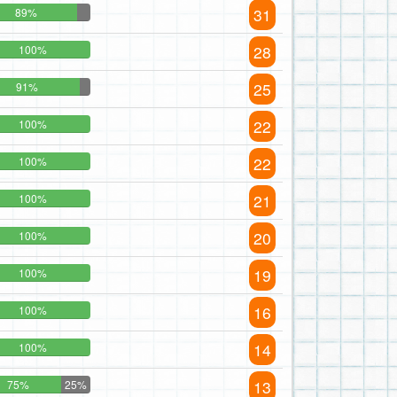
31
89%
28
100%
25
91%
22
100%
22
100%
21
100%
20
100%
19
100%
16
100%
14
100%
13
75%
25%