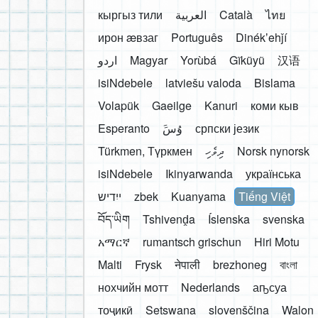
кыргыз тили
العربية
Català
ไทย
ирон æвзаг
Português
Dinékʼehǰí
اردو
Magyar
Yorùbá
Gĩkũyũ
汉语
isiNdebele
latviešu valoda
Bislama
Volapük
Gaeilge
Kanuri
коми кыв
Esperanto
َوُسَ
српски језик
Türkmen, Түркмен
ދިވެހި
Norsk nynorsk
isiNdebele
Ikinyarwanda
українська
ייִדיש
zbek
Kuanyama
Tiếng Việt
བོད་ཡིག
Tshivenḓa
Íslenska
svenska
አማርኛ
rumantsch grischun
Hiri Motu
Malti
Frysk
नेपाली
brezhoneg
বাংলা
нохчийн мотт
Nederlands
аҧсуа
тоҷикӣ
Setswana
slovenščina
Walon