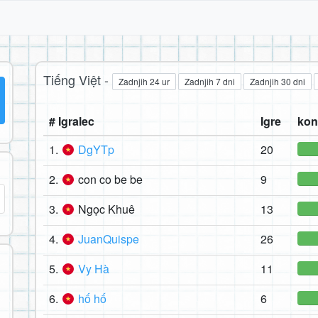
Tiếng Việt -
Zadnjih 24 ur
Zadnjih 7 dni
Zadnjih 30 dni
# Igralec
Igre
kon
1.
DgYTp
20
2.
con co be be
9
3.
Ngọc Khuê
13
4.
JuanQuispe
26
5.
Vy Hà
11
6.
hố hố
6