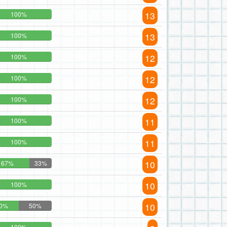
13
100%
13
100%
12
100%
12
100%
12
100%
11
100%
11
100%
10
67%
33%
10
100%
10
0%
50%
100%