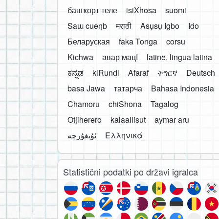
башҡорт теле
isiXhosa
suomi
Saɯ cueŋƅ
मराठी
Asụsụ Igbo
Ido
Беларуская
faka Tonga
corsu
Kichwa
авар мацӀ
latine, lingua latina
ಕನ್ನಡ
kiRundi
Afaraf
ትግርኛ
Deutsch
basa Jawa
татарча
Bahasa Indonesia
Chamoru
chiShona
Tagalog
Otjiherero
kalaallisut
aymar aru
Ελληνικά
Statistični podatki po državi igralca