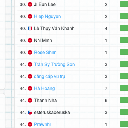
30.
Ji Eun Lee
2
40.
Hiep Nguyen
2
40.
Lê Thụy Vân Khanh
4
40.
NN Minh
1
40.
Rose Shiin
1
44.
Trần Sỹ Trường Sơn
3
44.
đẳng cấp vũ trụ
3
44.
Hà Hoàng
7
44.
Thanh Nhã
6
44.
esteruskaberuska
3
44.
Prawnhi
1