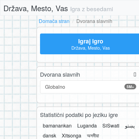
Država, Mesto, Vas
Igra z besedami
Domača stran
Dvorana slavnih
Igraj igro
Država, Mesto, Vas
Dvorana slavnih
Globalno
5M+
Statistični podatki po jeziku igre
bamanankan
Luganda
SiSwati
پښتو
dansk
Xitsonga
অসমীয়া