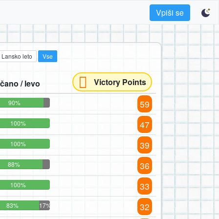
Vpiši se
Lansko leto
Vse
Victory Points
čano / levo
59
90%
47
100%
39
100%
36
88%
33
100%
32
83%
17%