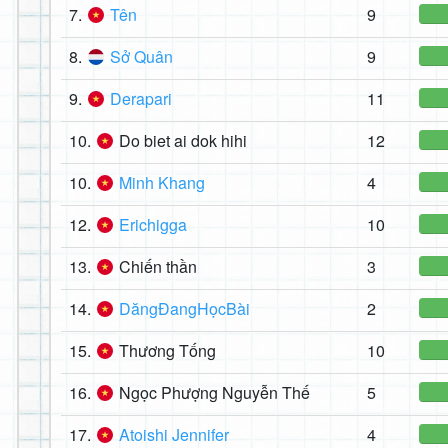
7.
Tên
9
8.
Sở Quân
9
9.
Derapari
11
10.
Do biet ai dok hihi
12
10.
Minh Khang
4
12.
Erichigga
10
13.
Chiến thần
3
14.
DăngĐangHọcBài
2
15.
Thương Tống
10
16.
Ngọc Phượng Nguyễn Thế
5
17.
Atoishi Jennifer
4