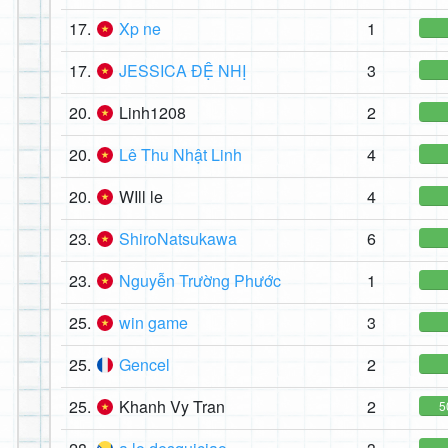
17.
Xp ne
1
17.
JESSICA ĐỆ NHỊ
3
20.
Linh1208
2
20.
Lê Thu Nhật Linh
4
20.
WIll le
4
23.
ShiroNatsukawa
6
23.
Nguyễn Trường Phước
1
25.
win game
3
25.
Gencel
2
25.
Khanh Vy Tran
2
5