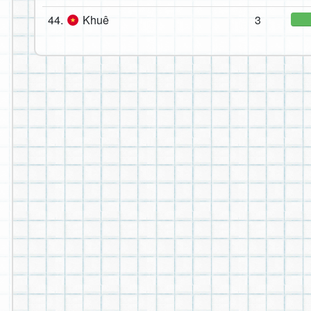
44.
Khuê
3