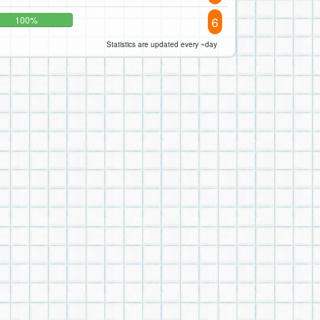
6
100%
Statistics are updated every ~day