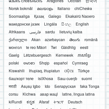
ѩзыкъ словѣньскъ
Aragonés
Occitan
한국어
Norsk bokmål
മലയാളം
Italiano
chiCheŵa
Soomaaliga
Қазақ
Galego
Ekakairũ Naoero
македонски јазик
Lingála
සිංහල
English
Afrikaans
فارسی
sardu
lietuvių kalba
ქართული
Akan
azərbaycan
తెలుగు
română
монгол
te reo Māori
Twi
Gàidhlig
eesti
Gaelg
Lëtzebuergesch
Kernewek
ភាសាខ្មែរ
polski
ဗမာစာ
Shqip
español
Cymraeg
Kiswahili
Iñupiaq, Iñupiatun
ଓଡ଼ିଆ
Türkçe
башҡорт теле
isiXhosa
Saɯ cueŋƅ
suomi
मराठी
Asụsụ Igbo
Ido
Беларуская
faka Tonga
corsu
Kichwa
авар мацӀ
latine, lingua latina
kiRundi
ಕನ್ನಡ
Afaraf
ትግርኛ
Deutsch