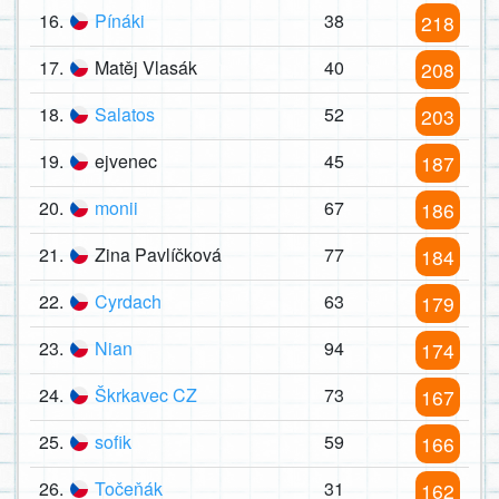
16.
Pínáki
38
218
17.
Matěj Vlasák
40
208
18.
Salatos
52
203
19.
ejvenec
45
187
20.
monii
67
186
21.
Zina Pavlíčková
77
184
22.
Cyrdach
63
179
23.
Nian
94
174
24.
Škrkavec CZ
73
167
25.
sofik
59
166
26.
Točeňák
31
162