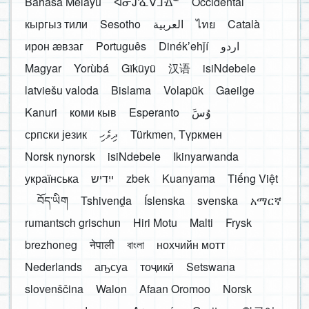
Bahasa Melayu
ᐊᓂᔑᓈᐯᒧᐎᓐ
Occidental
кыргыз тили
Sesotho
العربية
ไทย
Català
ирон æвзаг
Português
Dinékʼehǰí
اردو
Magyar
Yorùbá
Gĩkũyũ
汉语
isiNdebele
latviešu valoda
Bislama
Volapük
Gaeilge
Kanuri
коми кыв
Esperanto
َوُسَ
српски језик
ދިވެހި
Türkmen, Түркмен
Norsk nynorsk
isiNdebele
Ikinyarwanda
українська
ייִדיש
zbek
Kuanyama
Tiếng Việt
བོད་ཡིག
Tshivenḓa
Íslenska
svenska
አማርኛ
rumantsch grischun
Hiri Motu
Malti
Frysk
brezhoneg
नेपाली
বাংলা
нохчийн мотт
Nederlands
аҧсуа
тоҷикӣ
Setswana
slovenščina
Walon
Afaan Oromoo
Norsk