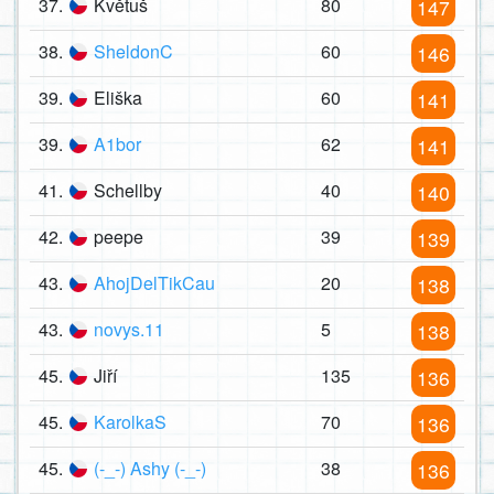
37.
Květuš
80
147
38.
SheldonC
60
146
39.
Eliška
60
141
39.
A1bor
62
141
41.
Schellby
40
140
42.
peepe
39
139
43.
AhojDelTikCau
20
138
43.
novys.11
5
138
45.
Jiří
135
136
45.
KarolkaS
70
136
45.
(-_-) Ashy (-_-)
38
136