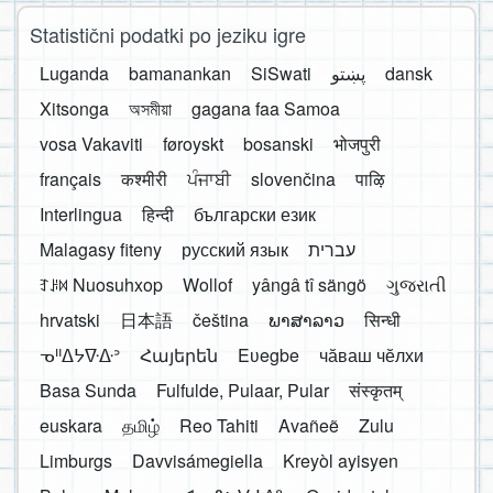
Statistični podatki po jeziku igre
Luganda
bamanankan
SiSwati
پښتو
dansk
Xitsonga
অসমীয়া
gagana faa Samoa
vosa Vakaviti
føroyskt
bosanski
भोजपुरी
français
कश्मीरी
ਪੰਜਾਬੀ
slovenčina
पाऴि
Interlingua
हिन्दी
български език
Malagasy fiteny
русский язык
עברית
ꆈꌠ꒿ Nuosuhxop
Wollof
yângâ tî sängö
ગુજરાતી
hrvatski
日本語
čeština
ພາສາລາວ
सिन्धी
ᓀᐦᐃᔭᐍᐏᐣ
Հայերեն
Eʋegbe
чӑваш чӗлхи
Basa Sunda
Fulfulde, Pulaar, Pular
संस्कृतम्
euskara
தமிழ்
Reo Tahiti
Avañeẽ
Zulu
Limburgs
Davvisámegiella
Kreyòl ayisyen