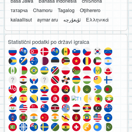
basa Jawa
Bahasa Indonesia
chiShona
татарча
Chamoru
Tagalog
Otjiherero
kalaallisut
aymar aru
Ελληνικά
Statistični podatki po državi igralca