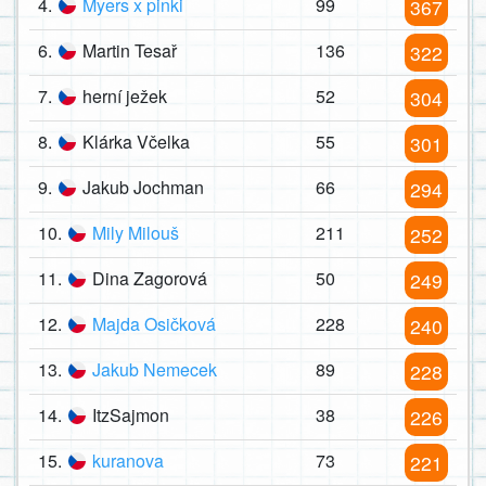
4.
Myers x pinki
99
367
6.
Martin Tesař
136
322
7.
herní ježek
52
304
8.
Klárka Včelka
55
301
9.
Jakub Jochman
66
294
10.
Mily Milouš
211
252
11.
Dina Zagorová
50
249
12.
Majda Osičková
228
240
13.
Jakub Nemecek
89
228
14.
ItzSajmon
38
226
15.
kuranova
73
221