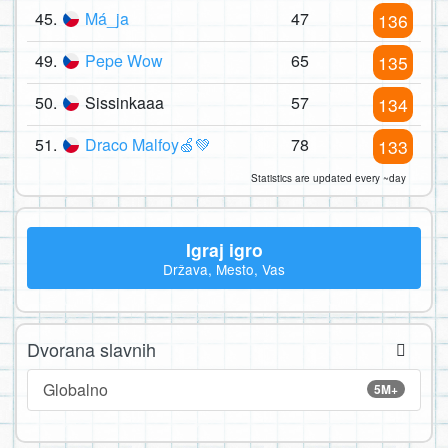
45.
Má_ja
47
136
49.
Pepe Wow
65
135
50.
Sissinkaaa
57
134
51.
Draco Malfoy🍏💚
78
133
Statistics are updated every ~day
Igraj igro
Država, Mesto, Vas
Dvorana slavnih
Globalno
5M+