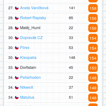
27.
Aneta Vaníčková
141
158
28.
Robert Repisky
85
156
28.
Matěj_Huml
22
156
30.
Dopravák CZ
33
154
30.
Filrex
53
154
30.
Kleopatra
148
154
33.
Dorfistain
45
153
34.
Pellarhodon
22
148
34.
NikweX
37
148
34.
Matulius
51
148