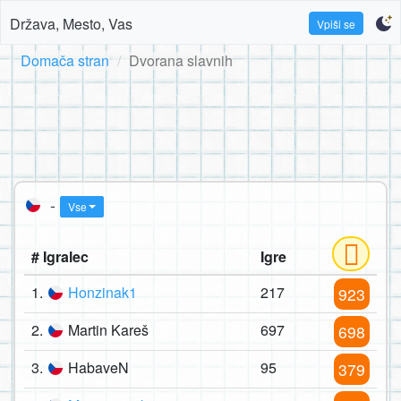
Država, Mesto, Vas
Vpiši se
Domača stran
Dvorana slavnih
-
Vse
# Igralec
Igre
1.
Honzinak1
217
923
2.
Martin Kareš
697
698
3.
HabaveN
95
379