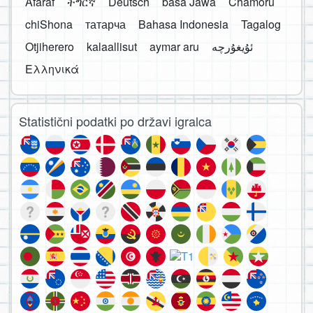
Afaraf
ትግርኛ
Deutsch
basa Jawa
Chamoru
chiShona
татарча
Bahasa Indonesia
Tagalog
Otjiherero
kalaallisut
aymar aru
Ελληνικά
Statistični podatki po državi igralca