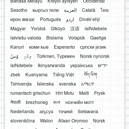
Bahasa Melayu
Kreyòl ayisyen
Occidental
Sesotho
кыргыз тили
العربية
Català
ไทย
ирон æвзаг
Português
اردو
Dinékʼehǰí
Magyar
Yorùbá
Gĩkũyũ
汉语
isiNdebele
latviešu valoda
Bislama
Volapük
Gaeilge
Kanuri
коми кыв
Esperanto
српски језик
َوُسَ
ދިވެހި
Türkmen, Түркмен
Norsk nynorsk
isiNdebele
Ikinyarwanda
українська
ייִדיש
zbek
Kuanyama
Tiếng Việt
བོད་ཡིག
Tshivenḓa
Íslenska
svenska
አማርኛ
rumantsch grischun
Hiri Motu
Malti
Frysk
नेपाली
brezhoneg
বাংলা
нохчийн мотт
Nederlands
аҧсуа
тоҷикӣ
Setswana
slovenščina
Walon
Afaan Oromoo
Norsk