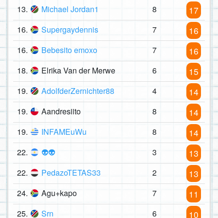
13.
Michael Jordan1
8
17
16.
Supergaydennis
7
16
16.
Bebesito emoxo
7
16
18.
Elrika Van der Merwe
6
15
19.
AdolfderZernichter88
4
14
19.
Aandresiito
8
14
19.
INFAMEuWu
8
14
22.
👽👽
3
13
22.
PedazoTETAS33
2
13
24.
Agu+kapo
7
11
25.
Srn
6
10