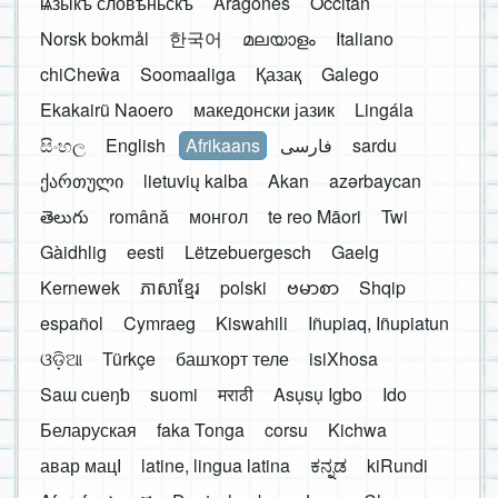
ѩзыкъ словѣньскъ
Aragonés
Occitan
Norsk bokmål
한국어
മലയാളം
Italiano
chiCheŵa
Soomaaliga
Қазақ
Galego
Ekakairũ Naoero
македонски јазик
Lingála
සිංහල
English
Afrikaans
فارسی
sardu
ქართული
lietuvių kalba
Akan
azərbaycan
తెలుగు
română
монгол
te reo Māori
Twi
Gàidhlig
eesti
Lëtzebuergesch
Gaelg
Kernewek
ភាសាខ្មែរ
polski
ဗမာစာ
Shqip
español
Cymraeg
Kiswahili
Iñupiaq, Iñupiatun
ଓଡ଼ିଆ
Türkçe
башҡорт теле
isiXhosa
Saɯ cueŋƅ
suomi
मराठी
Asụsụ Igbo
Ido
Беларуская
faka Tonga
corsu
Kichwa
авар мацӀ
latine, lingua latina
ಕನ್ನಡ
kiRundi