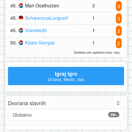
45.
Mari Oosthuizen
3
3
45.
SchwanzusLongusV
1
3
45.
Viandre20
1
3
50.
Kbaio Sempai
1
2
Statistics are updated every ~day
Igraj igro
Država, Mesto, Vas
Dvorana slavnih
Globalno
5M+