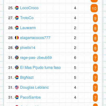
25.
LocoCroco
4
10
27.
TrotoCo
4
9
28.
Lauwarm
2
8
28.
elagarracocos777
2
8
28.
pivelix14
2
8
31.
rage-pas- zbeub59
6
7
31.
El Mas Pijudo fuma faso
5
7
31.
BigNazi
5
7
31.
Douglas Leblanc
4
7
31.
PacoSantos
4
7