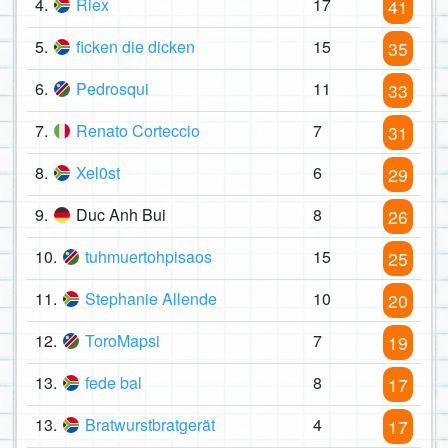
4.
Riex
17
41
5.
ficken die dicken
15
35
6.
Pedrosqui
11
33
7.
Renato Corteccio
7
31
8.
Xel0st
6
29
9.
Duc Anh Bui
8
26
10.
tuhmuertohpisaos
15
25
11.
Stephanie Allende
10
20
12.
ToroMapsi
7
19
13.
fede bal
8
17
13.
Bratwurstbratgerät
4
17