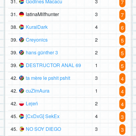
31.
Godines Macacu
3
7
31.
latinaMilfhunter
3
7
38.
KuraiDark
4
6
39.
Creyonics
2
5
39.
hans günther 3
2
5
39.
DESTRUCTOR ANAL 69
1
5
42.
ta mère le pshit pshit
3
4
42.
cuZImAura
1
4
42.
Lejeń
2
4
45.
[CxDxG] SekEx
4
3
45.
NO SOY DIEGO
3
3