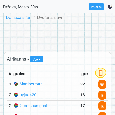
Država, Mesto, Vas
Vpiši se
Domača stran
Dvorana slavnih
Afrikaans -
Vse
# Igralec
Igre
1.
Mamberroi69
22
55
2.
byjoa420
16
46
2.
Creetsous goat
17
46