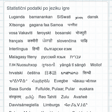
Statistični podatki po jeziku igre
Luganda
bamanankan
SiSwati
پښتو
dansk
Xitsonga
gagana faa Samoa
অসমীয়া
vosa Vakaviti
føroyskt
bosanski
भोजपुरी
français
कश्मीरी
ਪੰਜਾਬੀ
slovenčina
पाऴि
Interlingua
हिन्दी
български език
Malagasy fiteny
русский язык
עברית
ꆈꌠ꒿ Nuosuhxop
ગુજરાતી
yângâ tî sängö
Wollof
hrvatski
čeština
日本語
ພາສາລາວ
सिन्धी
ᓀᐦᐃᔭᐍᐏᐣ
Հայերեն
Eʋegbe
чӑваш чӗлхи
Basa Sunda
Fulfulde, Pulaar, Pular
euskara
संस्कृतम्
தமிழ்
Reo Tahiti
Zulu
Avañeẽ
Davvisámegiella
Limburgs
ᐊᓂᔑᓈᐯᒧᐎᓐ