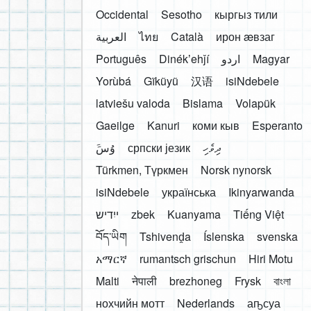
Occidental
Sesotho
кыргыз тили
العربية
ไทย
Català
ирон æвзаг
Português
Dinékʼehǰí
اردو
Magyar
Yorùbá
Gĩkũyũ
汉语
isiNdebele
latviešu valoda
Bislama
Volapük
Gaeilge
Kanuri
коми кыв
Esperanto
َوُسَ
српски језик
ދިވެހި
Türkmen, Түркмен
Norsk nynorsk
isiNdebele
українська
Ikinyarwanda
ייִדיש
zbek
Kuanyama
Tiếng Việt
བོད་ཡིག
Tshivenḓa
Íslenska
svenska
አማርኛ
rumantsch grischun
Hiri Motu
Malti
नेपाली
brezhoneg
Frysk
বাংলা
нохчийн мотт
Nederlands
аҧсуа