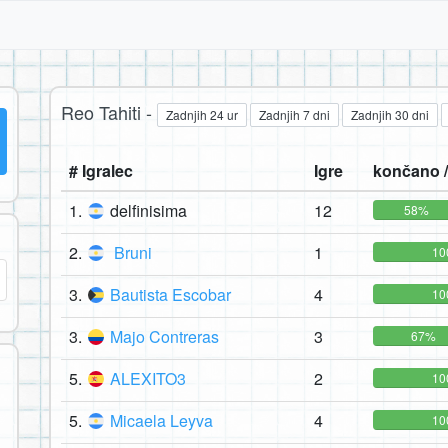
Reo Tahiti -
Zadnjih 24 ur
Zadnjih 7 dni
Zadnjih 30 dni
# Igralec
Igre
končano /
1.
delfinisima
12
58%
2.
Bruni
1
10
3.
Bautista Escobar
4
10
3.
Majo Contreras
3
67%
5.
ALEXITO3
2
10
5.
Micaela Leyva
4
10