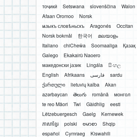
тоҷикӣ
Setswana
slovenščina
Walon
Afaan Oromoo
Norsk
ѩзыкъ словѣньскъ
Aragonés
Occitan
Norsk bokmål
한국어
മലയാളം
Italiano
chiCheŵa
Soomaaliga
Қазақ
Galego
Ekakairũ Naoero
македонски јазик
Lingála
සිංහල
English
Afrikaans
فارسی
sardu
ქართული
lietuvių kalba
Akan
azərbaycan
తెలుగు
română
монгол
te reo Māori
Twi
Gàidhlig
eesti
Lëtzebuergesch
Gaelg
Kernewek
ភាសាខ្មែរ
polski
ဗမာစာ
Shqip
español
Cymraeg
Kiswahili