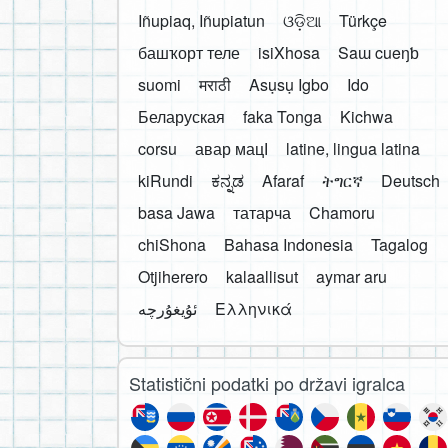
Iñupiaq, Iñupiatun
ଓଡ଼ିଆ
Türkçe
башҡорт теле
isiXhosa
Saɯ cueŋƅ
suomi
मराठी
Asụsụ Igbo
Ido
Беларуская
faka Tonga
Kichwa
corsu
авар мацӀ
latine, lingua latina
kiRundi
ಕನ್ನಡ
Afaraf
ትግርኛ
Deutsch
basa Jawa
татарча
Chamoru
chiShona
Bahasa Indonesia
Tagalog
Otjiherero
kalaallisut
aymar aru
Ελληνικά
Statistični podatki po državi igralca