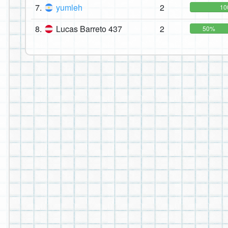
7.
yumleh
2
10
8.
Lucas Barreto 437
2
50%