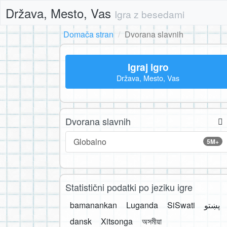
Država, Mesto, Vas
Igra z besedami
Domača stran
Dvorana slavnih
Igraj igro
Država, Mesto, Vas
Dvorana slavnih
Globalno
5M+
Statistični podatki po jeziku igre
bamanankan
Luganda
SiSwati
پښتو
dansk
Xitsonga
অসমীয়া