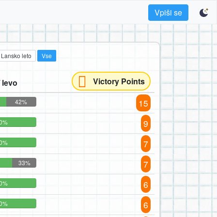
Vpiši se
Lansko leto
Vse
Victory Points
 levo
15
42%
9
0%
7
0%
7
33%
6
0%
6
0%