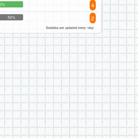
4
0%
2
50%
Statistics are updated every ~day