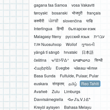
gagana faa Samoa
vosa Vakaviti
føroyskt
bosanski
भोजपुरी
français
कश्मीरी
ਪੰਜਾਬੀ
slovenčina
पाऴि
Interlingua
हिन्दी
български език
Malagasy fiteny
русский язык
עברית
ꆈꌠ꒿ Nuosuhxop
Wollof
ગુજરાતી
yângâ tî sängö
hrvatski
日本語
čeština
ᓀᐦᐃᔭᐍᐏᐣ
ພາສາລາວ
सिन्धी
Հայերեն
Eʋegbe
чӑваш чӗлхи
Basa Sunda
Fulfulde, Pulaar, Pular
euskara
संस्कृतम्
தமிழ்
Reo Tahiti
Avañeẽ
Zulu
Limburgs
Davvisámegiella
ᐊᓂᔑᓈᐯᒧᐎᓐ
Kreyòl ayisyen
Bahasa Melayu