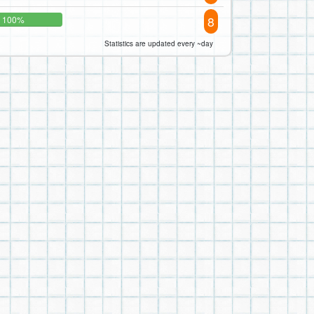
8
100%
Statistics are updated every ~day