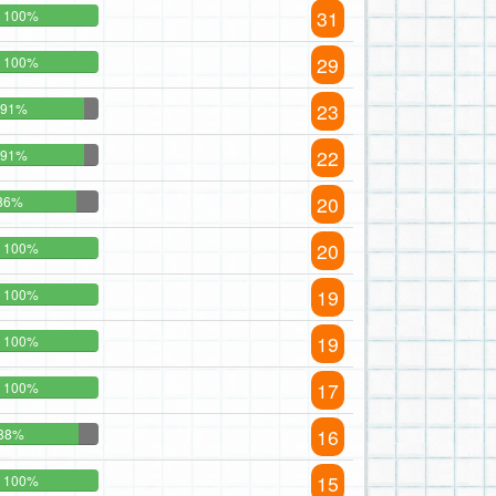
31
100%
29
100%
23
91%
22
91%
20
86%
20
100%
19
100%
19
100%
17
100%
16
88%
15
100%