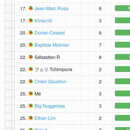
17.
Jean-Marc Rosa
6
17.
Kinou10
3
20.
Dorian Cesard
6
20.
Baptiste Molinier
7
22.
Sébastien R
8
22.
フェリ Tchimpuns
2
22.
Chien Goudron
2
25.
Mé
3
25.
Big Nuggersss
3
25.
Ethan Lim
2
7