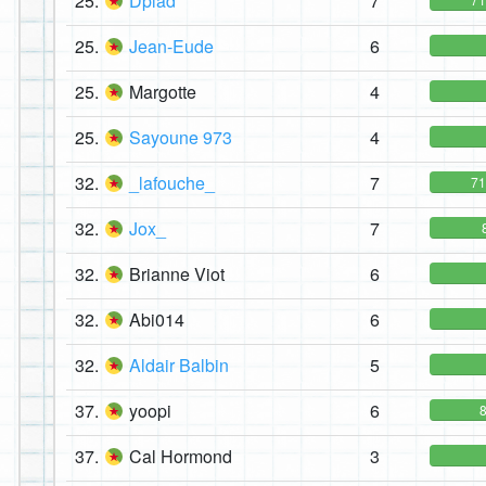
25.
Dplad
7
25.
Jean-Eude
6
25.
Margotte
4
25.
Sayoune 973
4
32.
_lafouche_
7
7
32.
Jox_
7
32.
Brianne Viot
6
32.
Abi014
6
32.
Aldair Balbin
5
37.
yoopi
6
37.
Cal Hormond
3