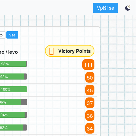
Vpiši se
to
Vse
Victory Points
o / levo
111
98%
50
92%
45
100%
37
86%
36
94%
34
92%