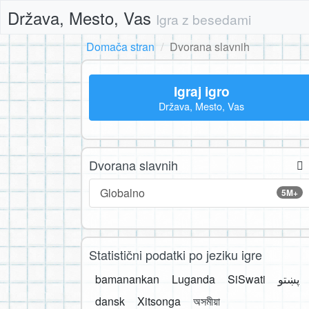
Država, Mesto, Vas
Igra z besedami
Domača stran
Dvorana slavnih
Igraj igro
Država, Mesto, Vas
Dvorana slavnih
Globalno
5M+
Statistični podatki po jeziku igre
bamanankan
Luganda
SiSwati
پښتو
dansk
Xitsonga
অসমীয়া