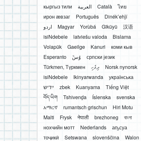
кыргыз тили
العربية
Català
ไทย
ирон æвзаг
Português
Dinékʼehǰí
اردو
Magyar
Yorùbá
Gĩkũyũ
汉语
isiNdebele
latviešu valoda
Bislama
Volapük
Gaeilge
Kanuri
коми кыв
Esperanto
َوُسَ
српски језик
Türkmen, Түркмен
ދިވެހި
Norsk nynorsk
isiNdebele
Ikinyarwanda
українська
ייִדיש
zbek
Kuanyama
Tiếng Việt
བོད་ཡིག
Tshivenḓa
Íslenska
svenska
አማርኛ
rumantsch grischun
Hiri Motu
Malti
Frysk
नेपाली
brezhoneg
বাংলা
нохчийн мотт
Nederlands
аҧсуа
тоҷикӣ
Setswana
slovenščina
Walon