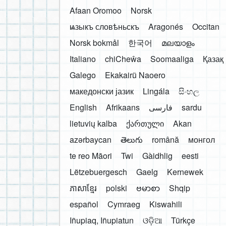
Afaan Oromoo
Norsk
ѩзыкъ словѣньскъ
Aragonés
Occitan
Norsk bokmål
한국어
മലയാളം
Italiano
chiCheŵa
Soomaaliga
Қазақ
Galego
Ekakairũ Naoero
македонски јазик
Lingála
සිංහල
English
Afrikaans
فارسی
sardu
lietuvių kalba
ქართული
Akan
azərbaycan
తెలుగు
română
монгол
te reo Māori
Twi
Gàidhlig
eesti
Lëtzebuergesch
Gaelg
Kernewek
ភាសាខ្មែរ
polski
ဗမာစာ
Shqip
español
Cymraeg
Kiswahili
Iñupiaq, Iñupiatun
ଓଡ଼ିଆ
Türkçe