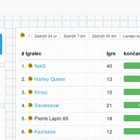
-
Zadnjih 24 ur
Zadnjih 7 dni
Zadnjih 30 dni
Lansko le
# Igralec
Igre
končan
1.
flekS
40
2.
Harley Queen
13
3.
Kinou
10
4.
Sauwsauw
21
5.
Pierre Lapin 85
18
6.
Kaylaaaa
12