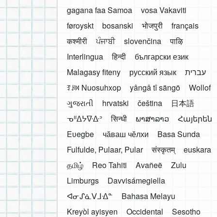
gagana faa Samoa
vosa Vakaviti
føroyskt
bosanski
भोजपुरी
français
कश्मीरी
ਪੰਜਾਬੀ
slovenčina
पाऴि
Interlingua
हिन्दी
български език
Malagasy fiteny
русский язык
עברית
ꆈꌠ꒿ Nuosuhxop
yângâ tî sängö
Wollof
ગુજરાતી
hrvatski
čeština
日本語
ᓀᐦᐃᔭᐍᐏᐣ
सिन्धी
ພາສາລາວ
Հայերեն
Eʋegbe
чӑваш чӗлхи
Basa Sunda
Fulfulde, Pulaar, Pular
संस्कृतम्
euskara
தமிழ்
Reo Tahiti
Avañeẽ
Zulu
Limburgs
Davvisámegiella
ᐊᓂᔑᓈᐯᒧᐎᓐ
Bahasa Melayu
Kreyòl ayisyen
Occidental
Sesotho