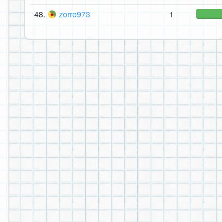
48.
zorro973
1