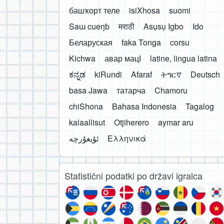
башҡорт теле
isiXhosa
suomi
Saɯ cueŋƅ
मराठी
Asụsụ Igbo
Ido
Беларуская
faka Tonga
corsu
Kichwa
авар мацӀ
latine, lingua latina
ಕನ್ನಡ
kiRundi
Afaraf
ትግርኛ
Deutsch
basa Jawa
татарча
Chamoru
chiShona
Bahasa Indonesia
Tagalog
kalaallisut
Otjiherero
aymar aru
Ελληνικά
Statistični podatki po državi igralca