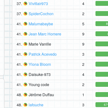
37.
Vivitlair973
4
37.
SpiderCochon
2
41.
Malumabaybe
5
41.
Jean Marc Homere
9
41.
Marie Vanille
9
41.
Patrick Acevedo
3
41.
Ylona Bloom
2
41.
Daisuke-973
4
41.
Young code
2
48.
Jérôme Duffau
1
48.
lafouche
3
67