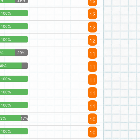
12
12
100%
12
100%
12
100%
11
1%
29%
11
86%
11
100%
11
100%
11
100%
10
83%
17%
10
100%