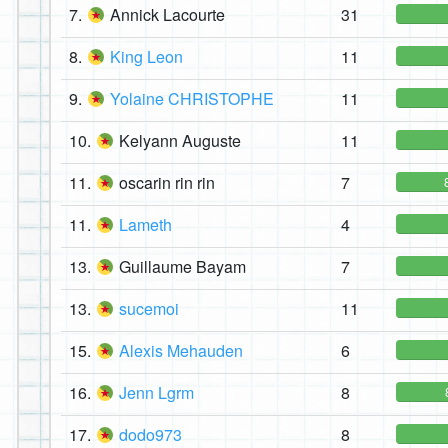
7.
Annick Lacourte
31
8.
King Leon
11
9.
Yolaine CHRISTOPHE
11
10.
Kelyann Auguste
11
11.
oscarin rin rin
7
11.
Lameth
4
13.
Guillaume Bayam
7
13.
sucemoi
11
15.
Alexis Mehauden
6
16.
Jenn Lgrm
8
17.
dodo973
8