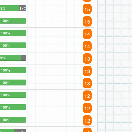
15
83%
17%
15
100%
14
100%
14
100%
13
88%
13
100%
13
100%
12
100%
12
100%
12
100%
1%
29%