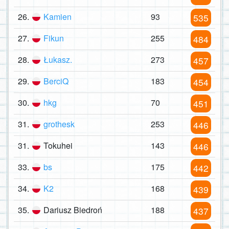
26.
Kamien
93
535
27.
Fikun
255
484
28.
Łukasz.
273
457
29.
BerciQ
183
454
30.
hkg
70
451
31.
grothesk
253
446
31.
Tokuhei
143
446
33.
bs
175
442
34.
K2
168
439
35.
Dariusz Biedroń
188
437