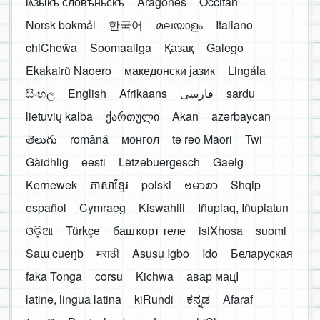
ѩзыкъ словѣньскъ
Aragonés
Occitan
Norsk bokmål
한국어
മലയാളം
Italiano
chiCheŵa
Soomaaliga
Қазақ
Galego
Ekakairũ Naoero
македонски јазик
Lingála
සිංහල
English
Afrikaans
فارسی
sardu
lietuvių kalba
ქართული
Akan
azərbaycan
తెలుగు
română
монгол
te reo Māori
Twi
Gàidhlig
eesti
Lëtzebuergesch
Gaelg
Kernewek
ភាសាខ្មែរ
polski
ဗမာစာ
Shqip
español
Cymraeg
Kiswahili
Iñupiaq, Iñupiatun
ଓଡ଼ିଆ
Türkçe
башҡорт теле
isiXhosa
suomi
Saɯ cueŋƅ
मराठी
Asụsụ Igbo
Ido
Беларуская
faka Tonga
corsu
Kichwa
авар мацӀ
latine, lingua latina
kiRundi
ಕನ್ನಡ
Afaraf