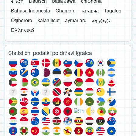
ትግርኛ
Deutsch
basa Jawa
chiShona
Bahasa Indonesia
Chamoru
татарча
Tagalog
Otjiherero
kalaallisut
aymar aru
Ελληνικά
Statistični podatki po državi igralca