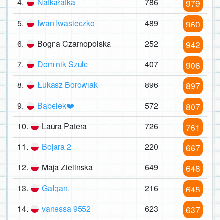
4.
Natkałatka
786
979
5.
Iwan Iwasieczko
489
960
6.
Bogna Czarnopolska
252
942
7.
Dominik Szulc
407
906
8.
Łukasz Borowiak
896
897
9.
Bąbelek❤️
572
807
10.
Laura Patera
726
761
11.
Bojara 2
220
667
12.
Maja Zielinska
649
648
13.
Gałgan.
216
645
14.
vanessa 9552
623
637