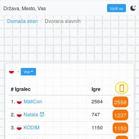
Država, Mesto, Vas
Vpiši se
Domača stran
Dvorana slavnih
-
Vse
# Igralec
Igre
1.
MatiCon
2564
2558
2.
Natala 😈
747
1237
3.
KODIM
1150
1150