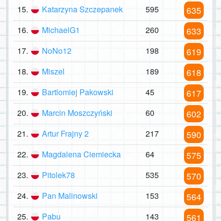
15.
Katarzyna Szczepanek
595
635
16.
MichaelG1
260
633
17.
NoNo12
198
619
18.
Miszel
189
618
19.
Bartlomiej Pakowski
45
617
20.
Marcin Moszczyński
60
602
21.
Artur Frajny 2
217
590
22.
Magdalena Ciemiecka
64
575
23.
Pitolek78
535
570
24.
Pan Malinowski
153
564
25.
Pabu
143
561