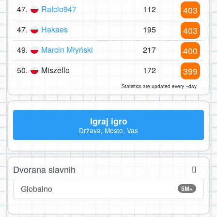
47.
Rafcio947
112
403
47.
Hakaes
195
403
49.
Marcin Młyński
217
400
50.
Miszello
172
399
Statistics are updated every ~day
Igraj igro
Država, Mesto, Vas
Dvorana slavnih
Globalno
5M+