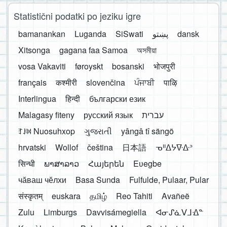
Statistični podatki po jeziku igre
bamanankan
Luganda
SiSwati
پښتو
dansk
Xitsonga
gagana faa Samoa
অসমীয়া
vosa Vakaviti
føroyskt
bosanski
भोजपुरी
français
कश्मीरी
slovenčina
ਪੰਜਾਬੀ
पाऴि
Interlingua
हिन्दी
български език
Malagasy fiteny
русский язык
עברית
ꆈꌠ꒿ Nuosuhxop
ગુજરાતી
yângâ tî sängö
hrvatski
Wollof
čeština
日本語
ᓀᐦᐃᔭᐍᐏᐣ
सिन्धी
ພາສາລາວ
Հայերեն
Eʋegbe
чӑваш чӗлхи
Basa Sunda
Fulfulde, Pulaar, Pular
संस्कृतम्
euskara
தமிழ்
Reo Tahiti
Avañeẽ
Zulu
Limburgs
Davvisámegiella
ᐊᓂᔑᓈᐯᒧᐎᓐ