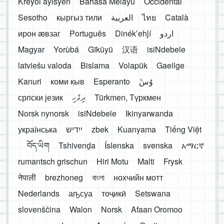
Kreyòl ayisyen
Bahasa Melayu
Occidental
Sesotho
кыргыз тили
العربية
ไทย
Català
ирон æвзаг
Português
Dinékʼehǰí
اردو
Magyar
Yorùbá
Gĩkũyũ
汉语
isiNdebele
latviešu valoda
Bislama
Volapük
Gaeilge
Kanuri
коми кыв
Esperanto
َوُسَ
српски језик
ދިވެހި
Türkmen, Түркмен
Norsk nynorsk
isiNdebele
Ikinyarwanda
українська
ייִדיש
zbek
Kuanyama
Tiếng Việt
བོད་ཡིག
Tshivenḓa
Íslenska
svenska
አማርኛ
rumantsch grischun
Hiri Motu
Malti
Frysk
नेपाली
brezhoneg
বাংলা
нохчийн мотт
Nederlands
аҧсуа
тоҷикӣ
Setswana
slovenščina
Walon
Norsk
Afaan Oromoo