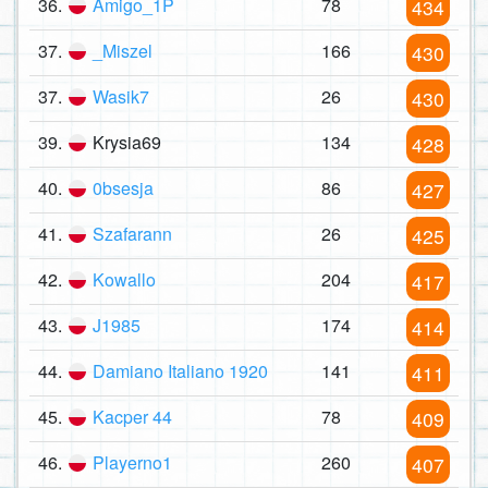
36.
Amigo_1P
78
434
37.
_Miszel
166
430
37.
Wasik7
26
430
39.
Krysia69
134
428
40.
0bsesja
86
427
41.
Szafarann
26
425
42.
Kowallo
204
417
43.
J1985
174
414
44.
Damiano Italiano 1920
141
411
45.
Kacper 44
78
409
46.
Playerno1
260
407