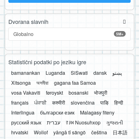
Dvorana slavnih
Globalno
5M+
Statistični podatki po jeziku igre
bamanankan
Luganda
SiSwati
dansk
پښتو
Xitsonga
অসমীয়া
gagana faa Samoa
vosa Vakaviti
føroyskt
bosanski
भोजपुरी
français
ਪੰਜਾਬੀ
कश्मीरी
slovenčina
पाऴि
हिन्दी
Interlingua
български език
Malagasy fiteny
русский язык
עברית
ꆈꌠ꒿ Nuosuhxop
ગુજરાતી
hrvatski
Wollof
yângâ tî sängö
čeština
日本語