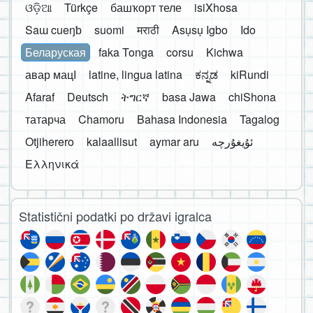
ଓଡ଼ିଆ
Türkçe
башҡорт теле
isiXhosa
Saɯ cueŋƅ
suomi
मराठी
Asụsụ Igbo
Ido
Беларуская
faka Tonga
corsu
Kichwa
авар мацӀ
latine, lingua latina
ಕನ್ನಡ
kiRundi
Afaraf
Deutsch
ትግርኛ
basa Jawa
chiShona
татарча
Chamoru
Bahasa Indonesia
Tagalog
Otjiherero
kalaallisut
aymar aru
Ελληνικά
Statistični podatki po državi igralca