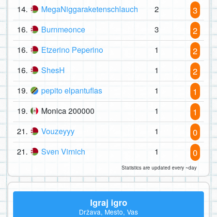
14.
MegaNiggaraketenschlauch
2
3
16.
Burnmeonce
3
2
16.
Etzerino Peperino
1
2
16.
ShesH
1
2
19.
pepito elpantuflas
1
1
19.
Monica 200000
1
1
21.
Vouzeyyy
1
0
21.
Sven Virnich
1
0
Statistics are updated every ~day
Igraj igro
Država, Mesto, Vas