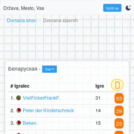
Država, Mesto, Vas
Vpiši se
Domača stran
Dvorana slavnih
Беларуская -
Vse
# Igralec
Igre
1.
VielFickerFrankF.
31
53
2.
Peter der Kinderschreck
14
39
3.
Beken
15
23