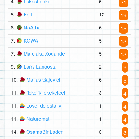
4.
Lukashenko
5
21
5.
Fett
12
19
6.
NoArba
6
15
7.
KOWA
5
13
7.
Marc aka Xogande
5
13
9.
Larry Langosta
2
9
10.
Matias Gajovich
6
5
11.
fickcifkiiekekeieei
3
4
11.
Lover de está :v
1
4
11.
Naturemat
1
4
14.
OsamaBinLaden
3
3