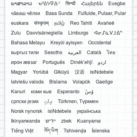
ພາສາລາວ
ᓀᐦᐃᔭᐍᐏᐣ
सिन्धी
Հայերեն
Eʋegbe
чӑваш чӗлхи
Basa Sunda
Fulfulde, Pulaar, Pular
euskara
संस्कृतम्
தமிழ்
Reo Tahiti
Avañeẽ
Zulu
Davvisámegiella
Limburgs
ᐊᓂᔑᓈᐯᒧᐎᓐ
Bahasa Melayu
Kreyòl ayisyen
Occidental
кыргыз тили
Sesotho
العربية
Català
ไทย
ирон æвзаг
Português
Dinékʼehǰí
اردو
Magyar
Yorùbá
Gĩkũyũ
汉语
isiNdebele
latviešu valoda
Bislama
Volapük
Gaeilge
Kanuri
коми кыв
Esperanto
َوُسَ
српски језик
ދިވެހި
Türkmen, Түркмен
Norsk nynorsk
isiNdebele
українська
Ikinyarwanda
ייִדיש
zbek
Kuanyama
Tiếng Việt
བོད་ཡིག
Tshivenḓa
Íslenska