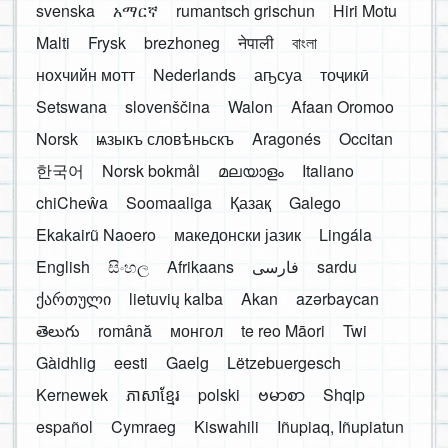
svenska
አማርኛ
rumantsch grischun
Hiri Motu
Malti
Frysk
brezhoneg
नेपाली
বাংলা
нохчийн мотт
Nederlands
аҧсуа
тоҷикӣ
Setswana
slovenščina
Walon
Afaan Oromoo
Norsk
ѩзыкъ словѣньскъ
Aragonés
Occitan
한국어
Norsk bokmål
മലയാളം
Italiano
chiCheŵa
Soomaaliga
Қазақ
Galego
Ekakairũ Naoero
македонски јазик
Lingála
English
සිංහල
Afrikaans
فارسی
sardu
ქართული
lietuvių kalba
Akan
azərbaycan
తెలుగు
română
монгол
te reo Māori
Twi
Gàidhlig
eesti
Gaelg
Lëtzebuergesch
Kernewek
ភាសាខ្មែរ
polski
ဗမာစာ
Shqip
español
Cymraeg
Kiswahili
Iñupiaq, Iñupiatun