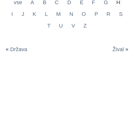
vse
A
B
C
D
E
F
G
H
I
J
K
L
M
N
O
P
R
S
T
U
V
Z
«
Država
Žival
»