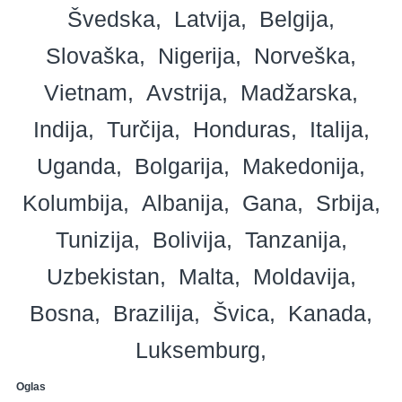
Švedska
Latvija
Belgija
Slovaška
Nigerija
Norveška
Vietnam
Avstrija
Madžarska
Indija
Turčija
Honduras
Italija
Uganda
Bolgarija
Makedonija
Kolumbija
Albanija
Gana
Srbija
Tunizija
Bolivija
Tanzanija
Uzbekistan
Malta
Moldavija
Bosna
Brazilija
Švica
Kanada
Luksemburg
Oglas