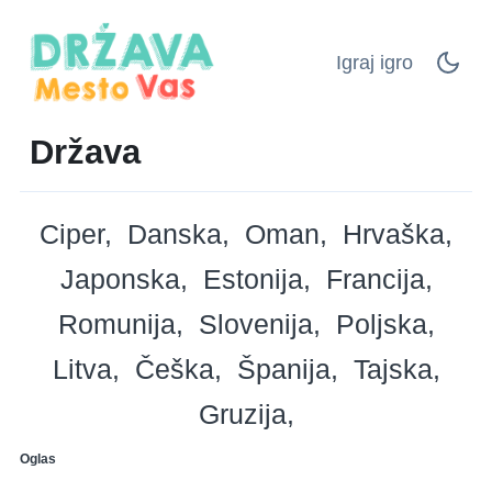
Igraj igro
Država
Ciper
Danska
Oman
Hrvaška
Japonska
Estonija
Francija
Romunija
Slovenija
Poljska
Litva
Češka
Španija
Tajska
Gruzija
Oglas