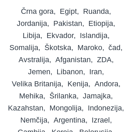
Črna gora
Egipt
Ruanda
Jordanija
Pakistan
Etiopija
Libija
Ekvador
Islandija
Somalija
Škotska
Maroko
čad
Avstralija
Afganistan
ZDA
Jemen
Libanon
Iran
Velika Britanija
Kenija
Andora
Mehika
Šrilanka
Jamajka
Kazahstan
Mongolija
Indonezija
Nemčija
Argentina
Izrael
Gambija
Koreja
Belorusija