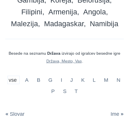
Filipini
Armenija
Angola
Malezija
Madagaskar
Namibija
Besede na seznamu
Država
izvirajo od igralcev besedne igre
Država, Mesto, Vas
.
vse
A
B
G
I
J
K
L
M
N
P
S
T
«
Slovar
Ime
»