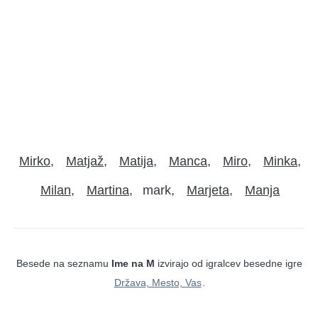
Mirko
Matjaž
Matija
Manca
Miro
Minka
Milan
Martina
mark
Marjeta
Manja
Besede na seznamu
Ime na M
izvirajo od igralcev besedne igre
Država, Mesto, Vas
.