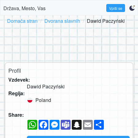
Država, Mesto, Vas
Vpiši se
Domača stran
Dvorana slavnih
Dawid Paczyński
Profil
Vzdevek:
Dawid Paczyński
Regija:
Poland
Share:
WhatsApp
Facebook
Messenger
Teams
Snapchat
Email
Deli