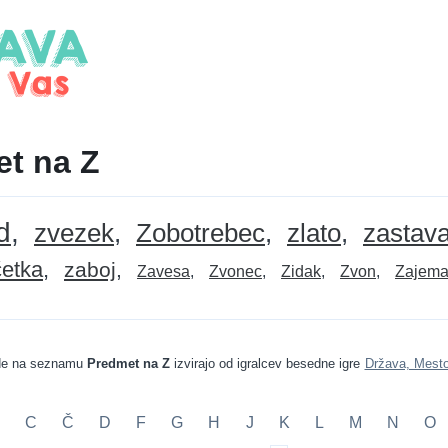
t na Z
d
zvezek
Zobotrebec
zlato
zastav
etka
zaboj
Zavesa
Zvonec
Zidak
Zvon
Zajema
e na seznamu
Predmet na Z
izvirajo od igralcev besedne igre
Država, Mesto
C
Č
D
F
G
H
J
K
L
M
N
O