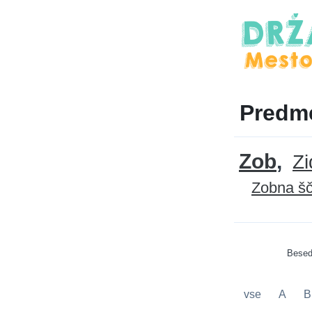
Predme
Zob
Zi
Zobna šč
Besed
vse
A
B