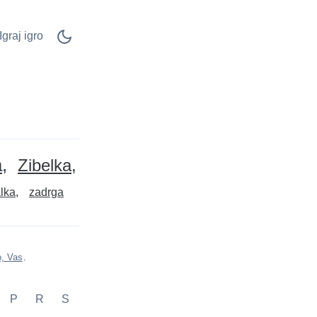
Igraj igro
a
Zibelka
lka
zadrga
, Vas
.
P
R
S