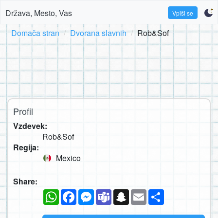
Država, Mesto, Vas
Vpiši se
Domača stran
Dvorana slavnih
Rob&Sof
Profil
Vzdevek:
Rob&Sof
Regija:
Mexico
Share:
WhatsApp
Facebook
Messenger
Teams
Snapchat
Email
Deli