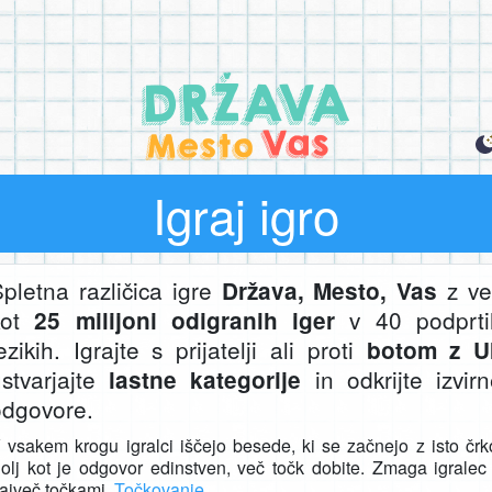
Igraj igro
pletna različica igre
z ve
Država, Mesto, Vas
kot
v 40 podprti
25 milijoni odigranih iger
ezikih. Igrajte s prijatelji ali proti
botom z U
stvarjajte
in odkrijte izvir
lastne kategorije
odgovore.
 vsakem krogu igralci iščejo besede, ki se začnejo z isto črk
olj kot je odgovor edinstven, več točk dobite. Zmaga igralec
ajveč točkami.
Točkovanje