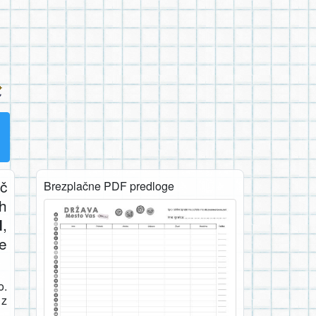
č
Brezplačne PDF predloge
h
,
I
ne
o.
 z