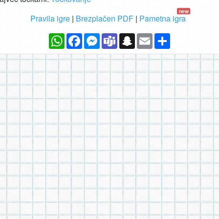
new
Pravila igre
|
Brezplačen PDF
|
Pametna igra
WhatsApp
Facebook
Messenger
Teams
Snapchat
Email
Deli