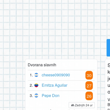
S
Dvorana slavnih
1.
cheese0909090
30
j
u
2.
Emitza Aguilar
27
3.
Pepe Don
26
V
B
Zadnjih 24 ur
n